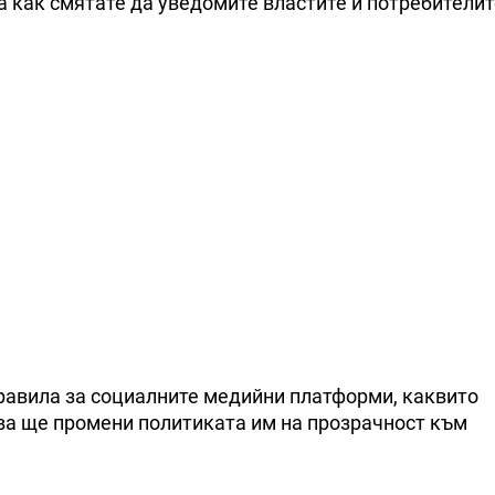
ва как смятате да уведомите властите и потребителит
равила за социалните медийни платформи, каквито
ва ще промени политиката им на прозрачност към