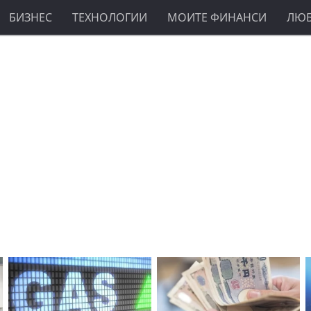
БИЗНЕС
ТЕХНОЛОГИИ
МОИТЕ ФИНАНСИ
ЛЮ