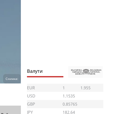
Валути
Снимка:
EUR
1
1.955
USD
1.1535
GBP
0.85765
JPY
182.64