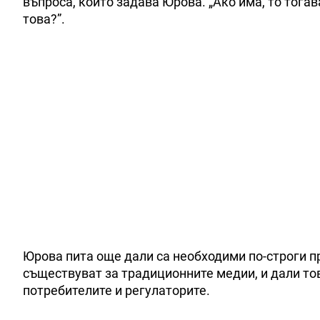
въпроса, които задава Юрова. „Ако има, то тога
това?”.
Юрова пита още дали са необходими по-строги п
съществуват за традиционните медии, и дали то
потребителите и регулаторите.