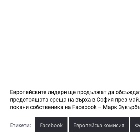
Европейските лидери ще продължат да обсъждат
предстоящата среща на върха в София през май
покани собственика на Facebook – Марк Зукърбъ
Етикети:
Facebook
Европейска комисия
Ф