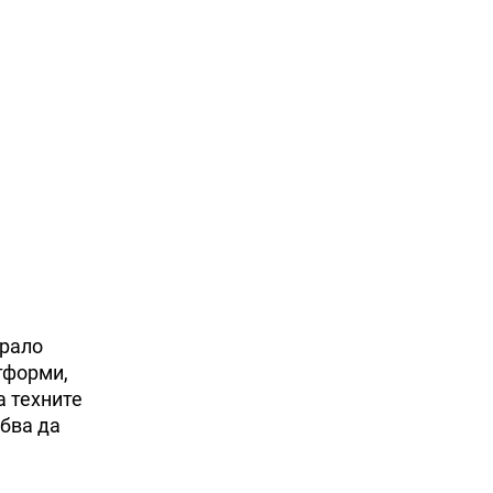
грало
тформи,
а техните
ябва да