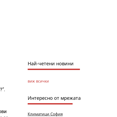
Най-четени новини
виж всички
?”.
Интересно от мрежата
ови
Климатици София