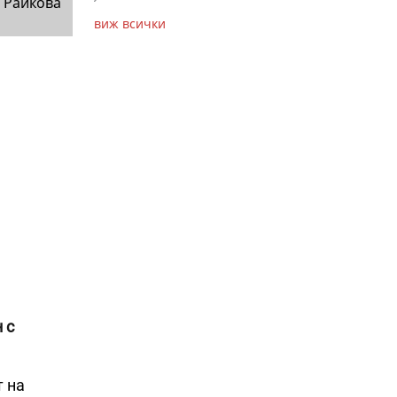
 Райкова
виж всички
 с
т на