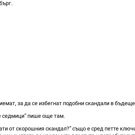
бърг.
иемат, за да се избегнат подобни скандали в бъдеще
е седмици” пише още там.
нати от скорошния скандал?” също е сред петте ключ