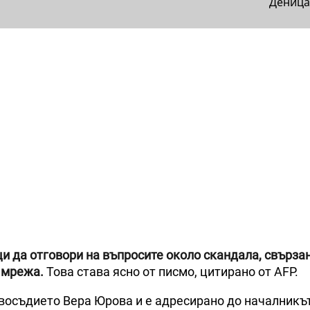
Деница
и да отговори на въпросите около скандала, свързан
 мрежа.
Това става ясно от писмо, цитирано от AFP.
восъдието Вера Юрова и е адресирано до началникъ