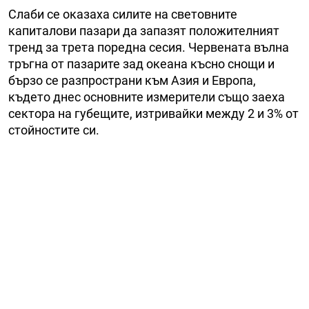
Слаби се оказаха силите на световните
капиталови пазари да запазят положителният
тренд за трета поредна сесия. Червената вълна
тръгна от пазарите зад океана късно снощи и
бързо се разпространи към Азия и Европа,
където днес основните измерители също заеха
сектора на губещите, изтривайки между 2 и 3% от
стойностите си.