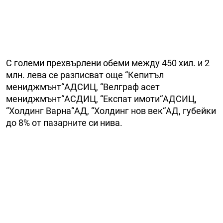
С големи прехвърлени обеми между 450 хил. и 2
млн. лева се разписват още “Кепитъл
мениджмънт“АДСИЦ, “Велграф асет
мениджмънт“АСДИЦ, “Експат имоти“АДСИЦ,
“Холдинг Варна“АД, “Холдинг нов век“АД, губейки
до 8% от пазарните си нива.