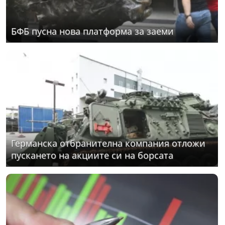
БФБ пусна нова платформа за заеми
Германска отбранителна компания отложи
пускането на акциите си на борсата