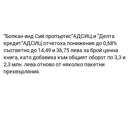
“Болкан инд Сий пропъртис“АДСИЦ и “Делта
кредит“АДСИЦ отчетоха понижения до 0,68%
съответно до 14,49 и 36,75 лева за брой ценна
книга, като добавиха към общият оборот по 3,3 и
2,3 млн. лева отново от няколко пакетни
прехвърляния.