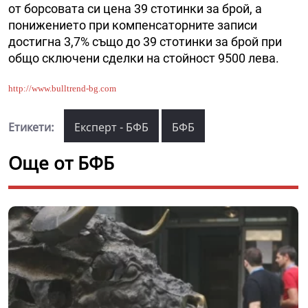
от борсовата си цена 39 стотинки за брой, а
понижението при компенсаторните записи
достигна 3,7% също до 39 стотинки за брой при
общо сключени сделки на стойност 9500 лева.
http://www.bulltrend-bg.com
Етикети:
Експерт - БФБ
БФБ
Още от БФБ