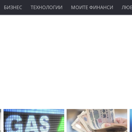
БИЗНЕС
ТЕХНОЛОГИИ
МОИТЕ ФИНАНСИ
ЛЮ