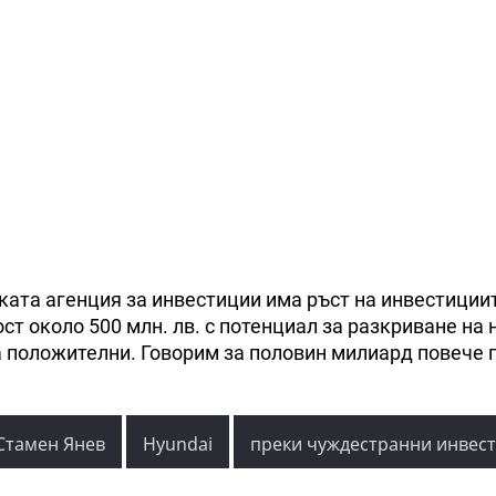
ката агенция за инвестиции има ръст на инвестиции
ст около 500 млн. лв. с потенциал за разкриване на 
а положителни. Говорим за половин милиард повече 
Стамен Янев
Hyundai
преки чуждестранни инвес