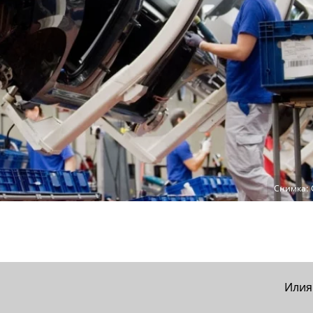
Снимка: 
Илия