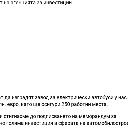
т на агенцията за инвестиции.
т да изградят завод за електрически автобуси у нас.
н. евро, като щe ocигypи 250 paбoтни мecтa.
 и стигнахме до подписването на меморандум за
но голяма инвестиция в сферата на автомобилостро