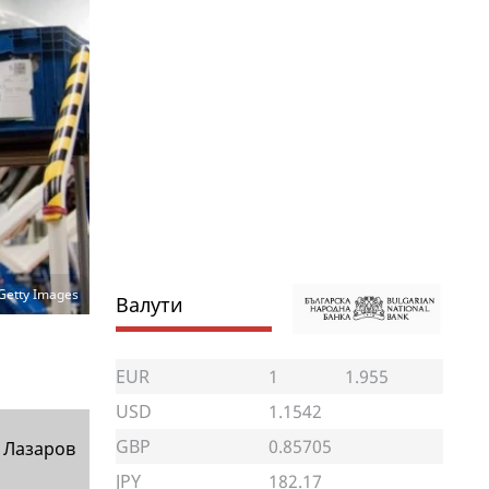
Getty Images
Валути
EUR
1
1.955
USD
1.1542
GBP
0.85705
 Лазаров
JPY
182.17