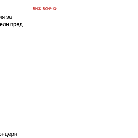
виж всички
ия за
дели пред
концерн