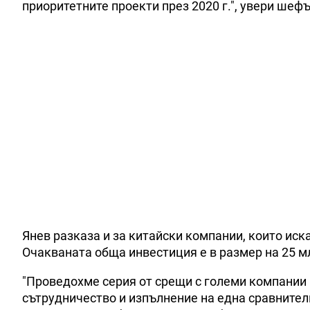
приоритетните проекти през 2020 г.", увери шефъ
Янев разказа и за китайски компании, които иска
Очакванaтa oбщa инвecтиция e в paзмep нa 25 мл
"Проведохме серия от срещи с големи компании
сътрудничество и изпълнение на една сравнител