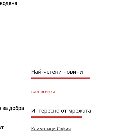
 водена
Най-четени новини
виж всички
н за добра
Интересно от мрежата
от
Климатици София