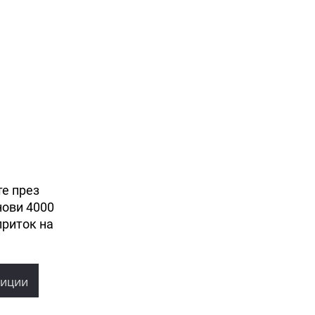
те през
нови 4000
приток на
тиции