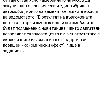
От там става ясно намерението на МОСВ да
закупи един електрически и един хибриден
автомобил, които да заменят сегашните возила
на ведомството. "В резултат на възложената
поръчка стари и амортизирани автомобили ще
бъдат подменени с нови такива, чиито двигатели
позволяват експлоатацията им в съответствие с
екологичните изисквания и стандарти при
повишен икономически ефект", пише в
заданието.