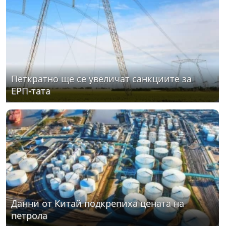
Петкратно ще се увеличат санкциите за
ЕРП-тата
Данни от Китай подкрепиха цената на
петрола