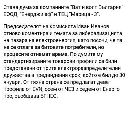
Става дума за компаниите “Ват и волт България”
ЕООД, “Енерджи еф” и ТЕЦ “Марица - 3”.
Председателят на комисията Иван Иванов
отново коментира и темата за либерализацията
на пазара на електроенергия, като посочи, че
тя
не се отлага за битовите потребители, но
процесите отнемат време.
По думите му
стандартизираните товарови профили са били
представени от трите електроразпределителни
дружества в предвидения срок, който е бил до 30
януари. От тяхна страна се предлагат девет
профила от EVN, осем от ЧЕЗ и седем от Енерго
про, съобщава БГНЕС.