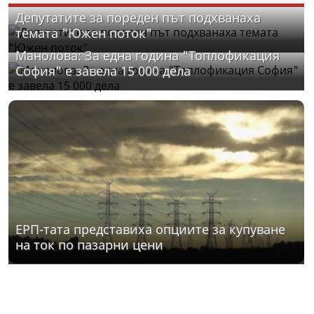
Депутатите за пореден път подхванаха
темата "Южен поток"
Манолова: За една година "Топлофикация
София" е завела 15 000 дела
ЕРП-тата представиха опциите за купуване
на ток по пазарни цени