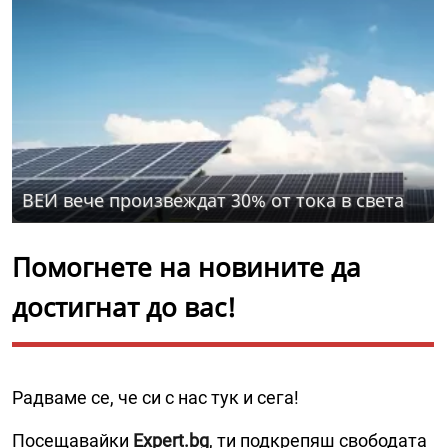
ВЕИ вече произвеждат 30% от тока в света
Помогнете на новините да
достигнат до вас!
Радваме се, че си с нас тук и сега!
Посещавайки
Expert.bg
, ти подкрепяш свободата