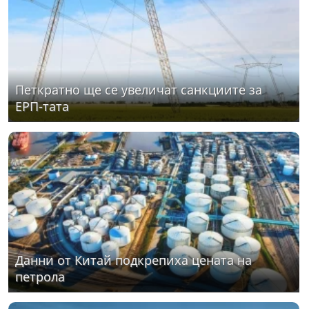
Петкратно ще се увеличат санкциите за
ЕРП-тата
Данни от Китай подкрепиха цената на
петрола