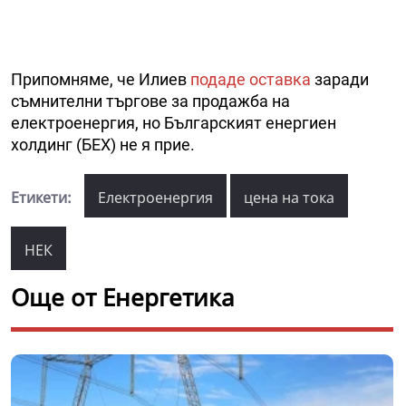
Припомняме, че Илиев
подаде оставка
заради
съмнителни търгове за продажба на
електроенергия, но Българският енергиен
холдинг (БЕХ) не я прие.
Етикети:
Електроенергия
цена на тока
НЕК
Още от Енергетика