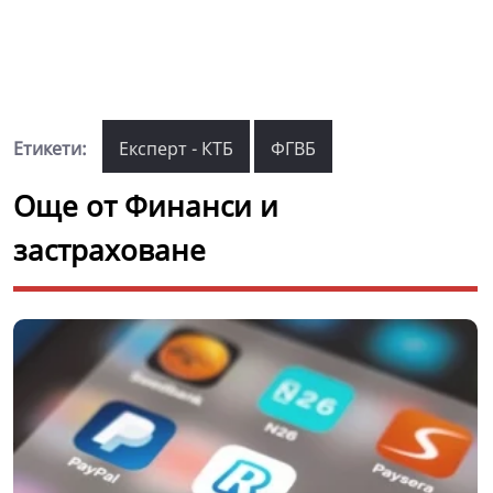
Етикети:
Експерт - КТБ
ФГВБ
Още от Финанси и
застраховане