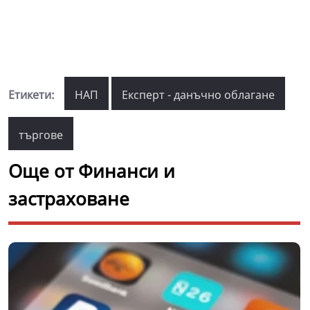
Етикети:
НАП
Експерт - данъчно облагане
търгове
Още от Финанси и
застраховане