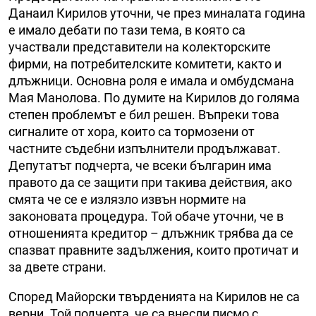
Данаил Кирилов уточни, че през миналата година
е имало дебати по тази тема, в която са
участвали представители на колекторските
фирми, на потребителските комитети, както и
длъжници. Основна роля е имала и омбудсмана
Мая Манолова. По думите на Кирилов до голяма
степен проблемът е бил решен. Въпреки това
сигналите от хора, които са тормозени от
частните съдебни изпълнители продължават.
Депутатът подчерта, че всеки българин има
правото да се защити при такива действия, ако
смята че се е излязло извън нормите на
законовата процедура. Той обаче уточни, че в
отношенията кредитор – длъжник трябва да се
спазват правните задължения, които протичат и
за двете страни.
Според Майорски твърденията на Кирилов не са
верни. Той подчерта, че са внесли писмо с