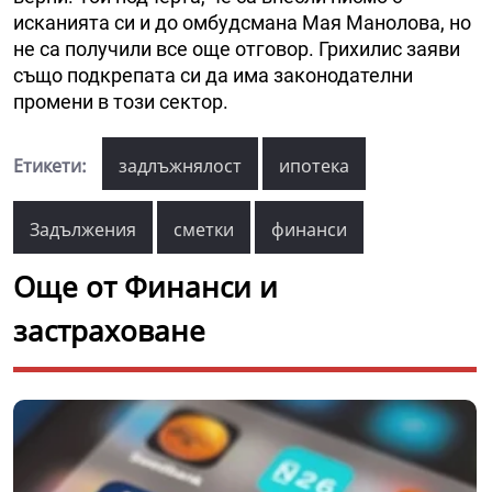
исканията си и до омбудсмана Мая Манолова, но
не са получили все още отговор. Грихилис заяви
също подкрепата си да има законодателни
промени в този сектор.
Етикети:
задлъжнялост
ипотека
Задължения
сметки
финанси
Още от Финанси и
застраховане