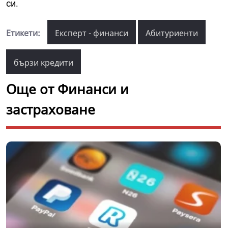
си.
Етикети:
Експерт - финанси
Абитуриенти
бързи кредити
Още от Финанси и
застраховане