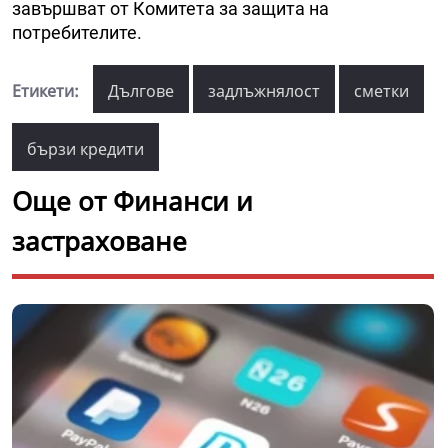
завършват от Комитета за защита на
потребителите.
Етикети:
Дългове
задлъжнялост
сметки
бързи кредити
Още от Финанси и
застраховане