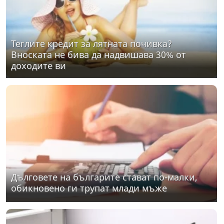
Теглите кредит за лятната почивка?
Вноската не бива да надвишава 30% от
доходите ви
Дълговете на българите стават по-малки,
обикновено ги трупат млади мъже