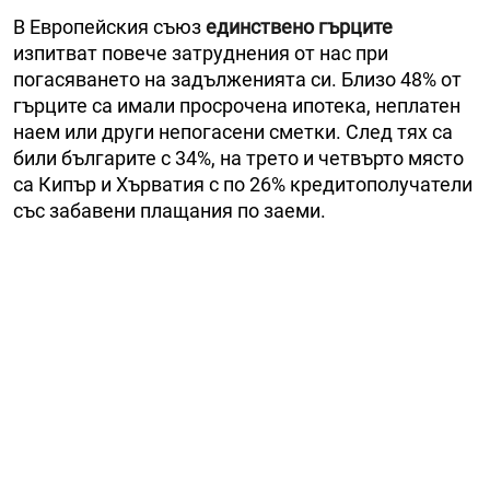
В Европейския съюз
единствено гърците
изпитват повече затруднения от нас при
погасяването на задълженията си. Близо 48% от
гърците са имали просрочена ипотека, неплатен
наем или други непогасени сметки. След тях са
били българите с 34%, на трето и четвърто място
са Кипър и Хърватия с по 26% кредитополучатели
със забавени плащания по заеми.