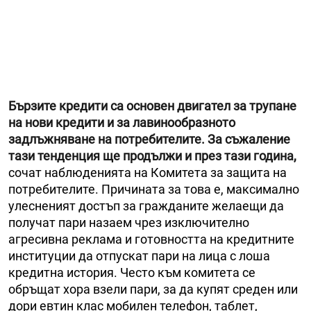
Бързите кредити са основен двигател за трупане
на нови кредити и за лавинообразното
задлъжняване на потребителите. За съжаление
тази тенденция ще продължи и през тази година,
сочат наблюденията на Комитета за защита на
потребителите. Причината за това е, максимално
улесненият достъп за гражданите желаещи да
получат пари назаем чрез изключително
агресивна реклама и готовността на кредитните
институции да отпускат пари на лица с лоша
кредитна история. Често към комитета се
обръщат хора взели пари, за да купят среден или
дори евтин клас мобилен телефон, таблет,