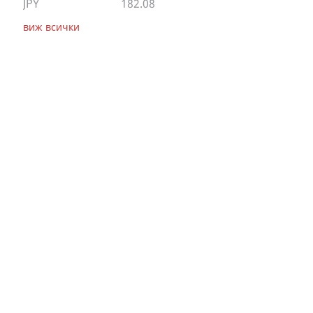
JPY
182.08
виж всички