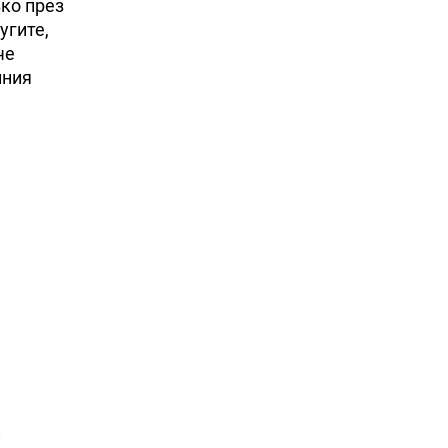
зко през
угите,
че
лния
и