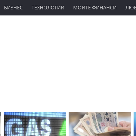
БИЗНЕС
ТЕХНОЛОГИИ
МОИТЕ ФИНАНСИ
ЛЮ