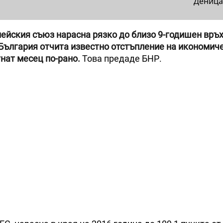
Деница
йския съюз нарасна рязко до близо 9-годишен връх,
България отчита известно отстъпление на икономич
нат месец по-рано.
Това предаде БНР.