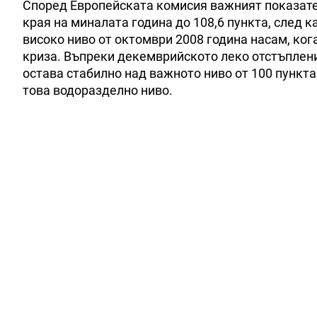
Според Европейската комисия важният показат
края на миналата година до 108,6 пункта, след к
високо ниво от октомври 2008 година насам, ко
криза. Въпреки декемврийското леко отстъплен
остава стабилно над важното ниво от 100 пункта 
това водоразделно ниво.