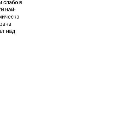
 слабо в
и най-
омическа
трана
ът над