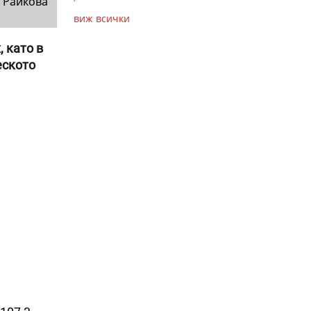
 Райкова
виж всички
 като в
еското