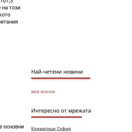
107,3
 на този
кото
ритания
Най-четени новини
виж всички
Интересно от мрежата
е основни
Климатици София