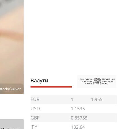
Валути
tock/Guliver
EUR
1
1.955
USD
1.1535
GBP
0.85765
JPY
182.64