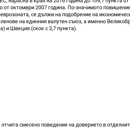
, нарасна в края на 2016 година до 109,1 пункта от 
во от октомври 2007 година. По-значимото повишение
 еврозоната, се дължи на подобрение на икономичес
 членове на единния валутен съюз, а именно Великоб
а) и Швеция (скок с 3,7 пункта).
 отчита смесено поведение на доверието в отделнит