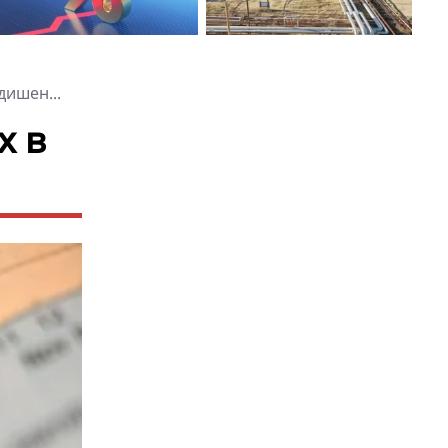
дишен...
х в