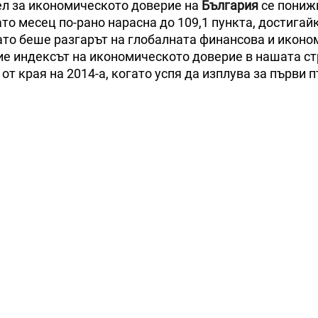
ел за икономическото доверие на
България
се понижи
ато месец по-рано нарасна до 109,1 пункта, достигайк
гато беше разгарът на глобалната финансова и икон
ие индексът на икономическото доверие в нашата с
от края на 2014-а, когато успя да изплува за първи п