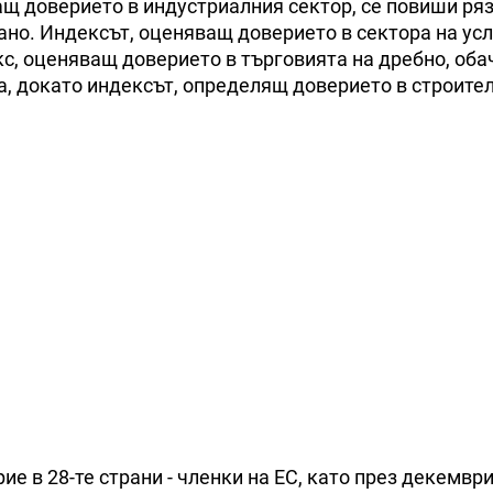
ащ доверието в индустриалния сектор, се повиши ря
рано. Индексът, оценяващ доверието в сектора на усл
екс, оценяващ доверието в търговията на дребно, оба
та, докато индексът, определящ доверието в строите
е в 28-те страни - членки на ЕС, като през декемвр