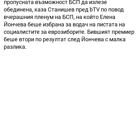
пропусната възможност БСП да излезе
обединена, каза Станишев пред bTV по повод
вчерашния пленум на БСП, на който Елена
Йончева беше избрана за водач на листата на
социалистите за еврозиборите. Бившият премиер
беше втори по резултат след Йончева с малка
разлика.