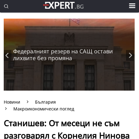
Федералният резерв на САЩ остави
лихвите без промяна
Новини
България
Макроикономически поглед
Станишев: От месеци не съм
разговарял с Корнелия Нинова