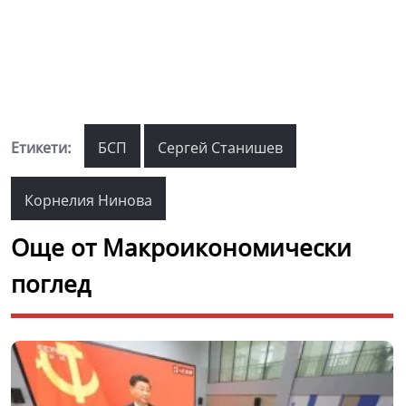
Етикети:
БСП
Сергей Станишев
Корнелия Нинова
Още от Макроикономически
поглед