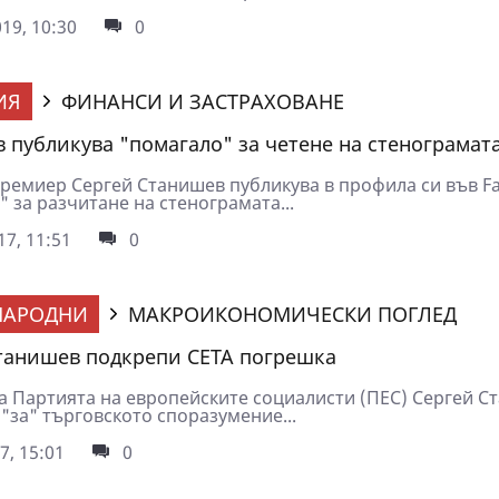
19, 10:30
0
ИЯ
ФИНАНСИ И ЗАСТРАХОВАНЕ
 публикува "помагало" за четене на стенограмата
ремиер Сергей Станишев публикува в профила си във F
 за разчитане на стенограмата...
7, 11:51
0
НАРОДНИ
МАКРОИКОНОМИЧЕСКИ ПОГЛЕД
танишев подкрепи CETA погрешка
а Партията на европейските социалисти (ПЕС) Сергей С
 "за" търговското споразумение...
7, 15:01
0