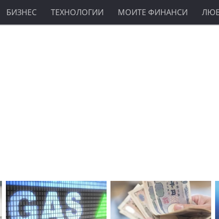
БИЗНЕС
ТЕХНОЛОГИИ
МОИТЕ ФИНАНСИ
ЛЮ