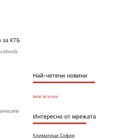
 за КТБ
acebook
Най-четени новини
виж всички
танишев
Интересно от мрежата
Климатици София