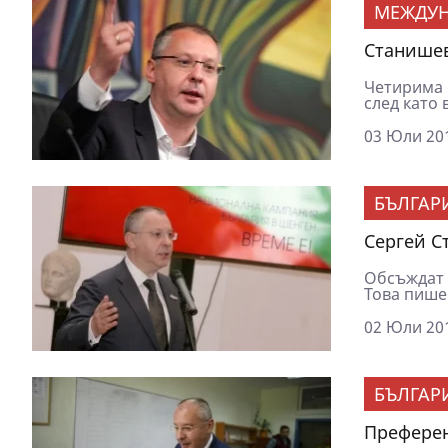
МЕЖДУ
Станишев
Четирима 
след като 
03 Юли 201
БЪЛГАР
Сергей С
Обсъждат 
Това пише 
02 Юли 201
БЪЛГАР
Преферен