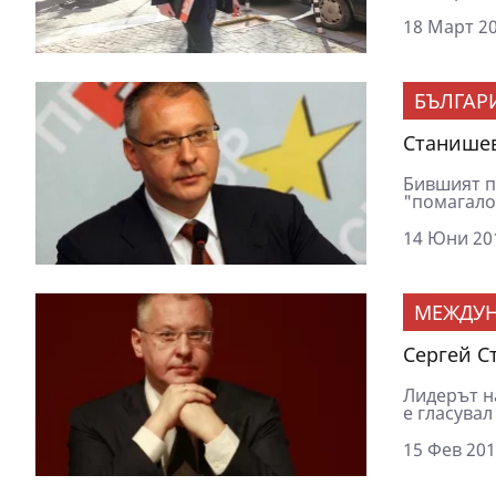
18 Март 20
БЪЛГАР
Станишев
Бившият п
"помагало"
14 Юни 201
МЕЖДУ
Сергей С
Лидерът н
е гласувал
15 Фев 201