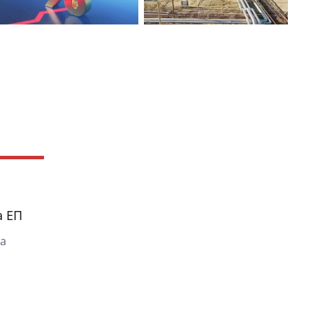
а ЕП
на