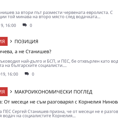
анишев за втори път размести червената евролиста. С
ии той минава на второ място след водачката...
9, 16:00
0
ИЯ
ПОЗИЦИЯ
чева, а не Станишев?
ъководил най-дълго и БСП, и ПЕС, бе отхвърлен като во
а на българските социалисти....
19, 16:00
0
ИЯ
МАКРОИКОНОМИЧЕСКИ ПОГЛЕД
: От месеци не съм разговарял с Корнелия Нинов
а ПЕС Сергей Станишев призна, че от месеци не е разгов
я водач на социалистите Корнелия...