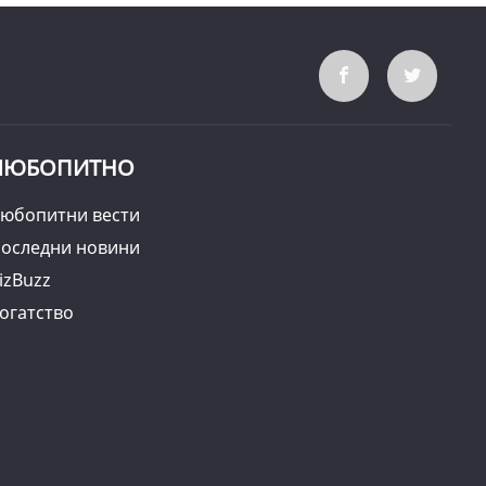
ЛЮБОПИТНО
юбопитни вести
оследни новини
izBuzz
огатство