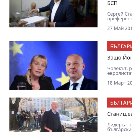
БСП
Сергей Ст
преференц
27 Май 201
БЪЛГАР
Защо Йон
Човекът, р
евролистат
18 Март 20
БЪЛГАР
Станишев
Лидерът н
български