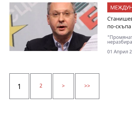
МЕЖДУ
Станишев
по-скъпа
"Промянат
неразбира
01 Април 2
1
2
>
>>