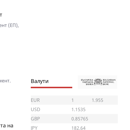
т
нт (ЕП),
мент.
Валути
EUR
1
1.955
USD
1.1535
GBP
0.85765
та на
JPY
182.64