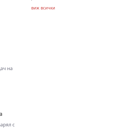
виж всички
дач на
а
арял с