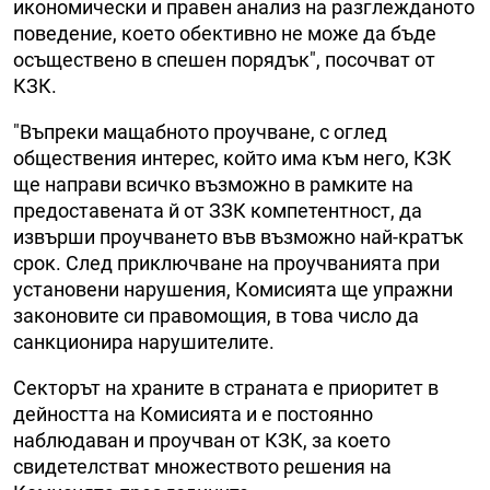
икономически и правен анализ на разглежданото
поведение, което обективно не може да бъде
осъществено в спешен порядък", посочват от
КЗК.
"Въпреки мащабното проучване, с оглед
обществения интерес, който има към него, КЗК
ще направи всичко възможно в рамките на
предоставената й от ЗЗК компетентност, да
извърши проучването във възможно най-кратък
срок. След приключване на проучванията при
установени нарушения, Комисията ще упражни
законовите си правомощия, в това число да
санкционира нарушителите.
Секторът на храните в страната е приоритет в
дейността на Комисията и е постоянно
наблюдаван и проучван от КЗК, за което
свидетелстват множеството решения на