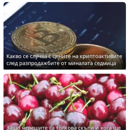
Какво се случва с цените на криптоактивите
след разпродажбите от миналата седмица
Защо черешите са толкова скъпи и кога ще