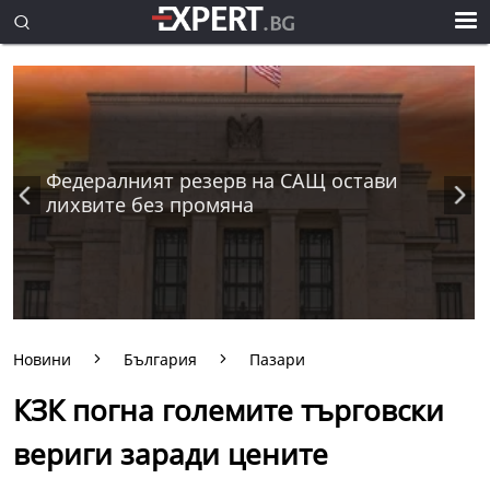
Федералният резерв на САЩ остави
лихвите без промяна
Новини
България
Пазари
КЗК погна големите търговски
вериги заради цените