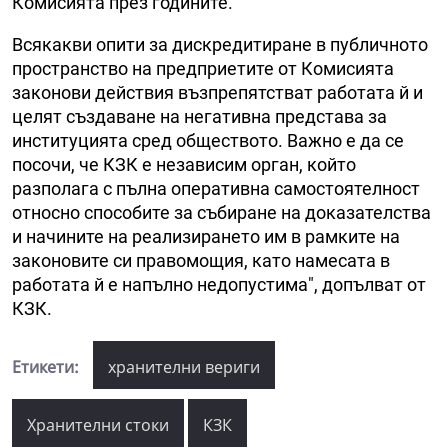
Комисията през годините.
Всякакви опити за дискредитиране в публичното
пространство на предприетите от Комисията
законови действия възпрепятстват работата й и
целят създаване на негативна представа за
институцията сред обществото. Важно е да се
посочи, че КЗК е независим орган, който
разполага с пълна оперативна самостоятелност
относно способите за събиране на доказателства
и начините на реализирането им в рамките на
законовите си правомощия, като намесата в
работата й е напълно недопустима", допълват от
КЗК.
Етикети:
хранителни вериги
Хранителни стоки
КЗК