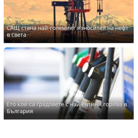
САЩ стана най-големият износител на нефт
в света
Ето кои са градовете с най-евтини горива в
България