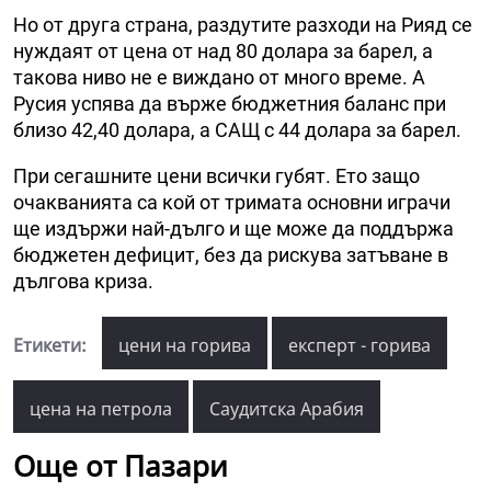
Но от друга страна, раздутите разходи на Рияд се
нуждаят от цена от над 80 долара за барел, а
такова ниво не е виждано от много време. А
Русия успява да върже бюджетния баланс при
близо 42,40 долара, а САЩ с 44 долара за барел.
При сегашните цени всички губят. Ето защо
очакванията са кой от тримата основни играчи
ще издържи най-дълго и ще може да поддържа
бюджетен дефицит, без да рискува затъване в
дългова криза.
Етикети:
цени на горива
експерт - горива
цена на петрола
Саудитска Арабия
Още от Пазари