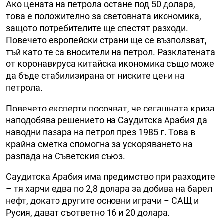
Ако цената на петрола остане под 50 долара,
това е положително за световната икономика,
защото потребителите ще спестят разходи.
Повечето европейски страни ще се възползват,
тъй като те са вносители на петрол. Разклатената
от коронавируса китайска икономика също може
да бъде стабилизирана от ниските цени на
петрола.
Повечето експерти посочват, че сегашната криза
наподобява решението на Саудитска Арабия да
наводни пазара на петрол през 1985 г. Това в
крайна сметка спомогна за ускоряването на
разпада на Съветския съюз.
Саудитска Арабия има предимство при разходите
– тя харчи едва по 2,8 долара за добива на барел
нефт, докато другите основни играчи – САЩ и
Русия, дават съответно 16 и 20 долара.