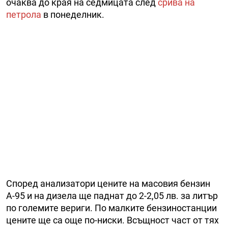
очаква до края на седмицата след
срива на
петрола
в понеделник.
Според анализатори цените на масовия бензин
А-95 и на дизела ще паднат до 2-2,05 лв. за литър
по големите вериги. По малките бензиностанции
цените ще са още по-ниски. Всъщност част от тях