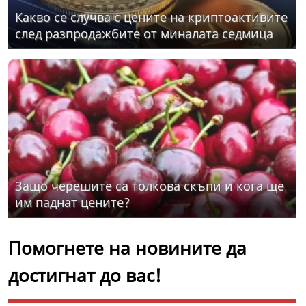
Какво се случва с цените на криптоактивите
след разпродажбите от миналата седмица
Защо черешите са толкова скъпи и кога ще
им паднат цените?
Помогнете на новините да
достигнат до вас!