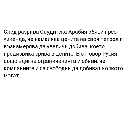
След разрива Саудитска Арабия обяви през
уикенда, че намалява цените на своя петрол и
възнамерява да увеличи добива, което
предизвика срива в цените. В отговор Русия
също вдигна ограниченията и обяви, че
компаниите ѝ са свободни да добиват колкото
могат.