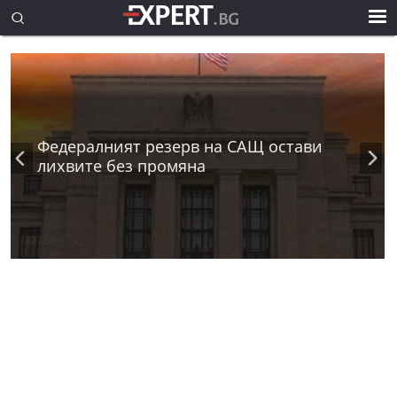
Федералният резерв на САЩ остави
лихвите без промяна