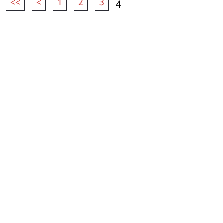
<<
<
1
2
3
4