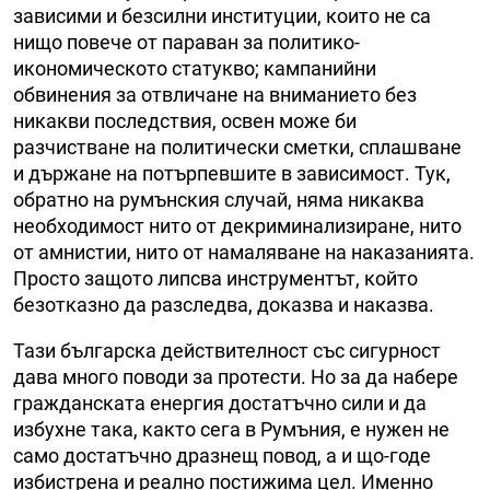
зависими и безсилни институции, които не са
нищо повече от параван за политико-
икономическото статукво; кампанийни
обвинения за отвличане на вниманието без
никакви последствия, освен може би
разчистване на политически сметки, сплашване
и държане на потърпевшите в зависимост. Тук,
обратно на румънския случай, няма никаква
необходимост нито от декриминализиране, нито
от амнистии, нито от намаляване на наказанията.
Просто защото липсва инструментът, който
безотказно да разследва, доказва и наказва.
Тази българска действителност със сигурност
дава много поводи за протести. Но за да набере
гражданската енергия достатъчно сили и да
избухне така, както сега в Румъния, е нужен не
само достатъчно дразнещ повод, а и що-годе
избистрена и реално постижима цел. Именно