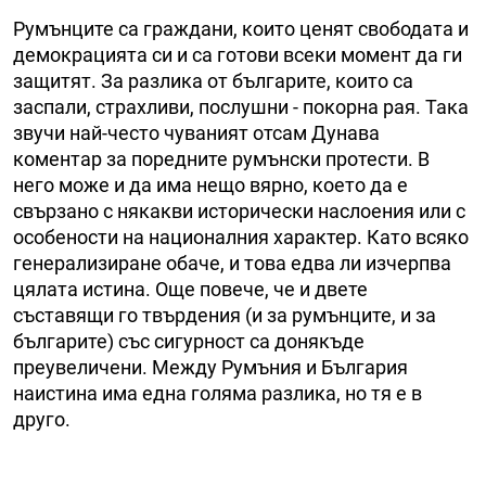
Румънците са граждани, които ценят свободата и
демокрацията си и са готови всеки момент да ги
защитят. За разлика от българите, които са
заспали, страхливи, послушни - покорна рая. Така
звучи най-често чуваният отсам Дунава
коментар за поредните румънски протести. В
него може и да има нещо вярно, което да е
свързано с някакви исторически наслоения или с
особености на националния характер. Като всяко
генерализиране обаче, и това едва ли изчерпва
цялата истина. Още повече, че и двете
съставящи го твърдения (и за румънците, и за
българите) със сигурност са донякъде
преувеличени. Между Румъния и България
наистина има една голяма разлика, но тя е в
друго.