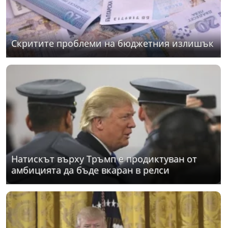
Скритите проблеми на бюджетния излишък
Натискът върху Тръмп е продиктуван от
амбицията да бъде вкаран в релси