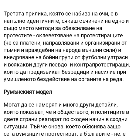
Третата прилика, която се набива на очи, е в
напълно идентичните, сякаш съчинени на едно и
също място методи за обезсилване на
протестите - оклеветяване на протестиращите
(че са платени, направлявани и организирани от
тъмни и враждебни на народа външни сили) и
внедряване на бойни групи от футболни ултраси
и всякакви други псевдо- и контрапротестиращи,
които да предизвикат безредици и насилие при
умишленото бездействие на органите на реда.
Румънският модел
Могат да се намерят и много други детайли,
които показват, че и обществото, и политиците в
двете страни реагират по сходен начин в сходни
ситуации. Тъй че онова, което обяснява защо
сега румънците протестират, а българите - не, е