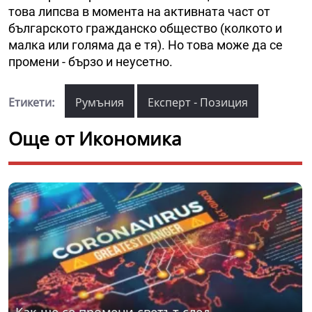
това липсва в момента на активната част от
българското гражданско общество (колкото и
малка или голяма да е тя). Но това може да се
промени - бързо и неусетно.
Етикети:
Румъния
Експерт - Позиция
Още от Икономика
Как ще се промени светът след