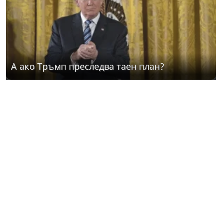
А ако Тръмп преследва таен план?