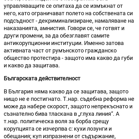
управляващите се опитаха да се измъкнат от
него, като ограничават полето на собствената си
подсъдност - декриминализиране, намаляване на
наказанията, амнистия. Говори се, че готвят и
други промени, за да обезглавят самите
антикорупционни институции. Именно затова
активната част от румънското гражданско
общество протестира - защото има какво да губи
и какво да защитава.
Българската действителност
В България няма какво да се защитава, защото
нищо не е постигнато. Т.нар. съдебна реформа не
може да набере скорост, защото непрекъснато и
съзнателно бива тласкана в „глуха линия“. А
т.нар. политическа воля за борба срещу
корупцията се изчерпва с: кухи лозунги и
обещания; куп изпразнени от съдържание,