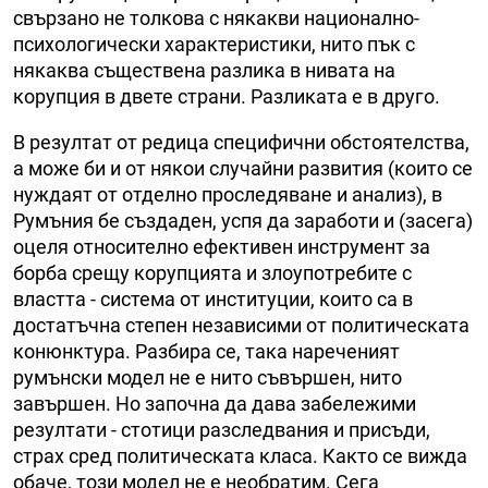
свързано не толкова с някакви национално-
психологически характеристики, нито пък с
някаква съществена разлика в нивата на
корупция в двете страни. Разликата е в друго.
В резултат от редица специфични обстоятелства,
а може би и от някои случайни развития (които се
нуждаят от отделно проследяване и анализ), в
Румъния бе създаден, успя да заработи и (засега)
оцеля относително ефективен инструмент за
борба срещу корупцията и злоупотребите с
властта - система от институции, които са в
достатъчна степен независими от политическата
конюнктура. Разбира се, така нареченият
румънски модел не е нито съвършен, нито
завършен. Но започна да дава забележими
резултати - стотици разследвания и присъди,
страх сред политическата класа. Както се вижда
обаче, този модел не е необратим. Сега