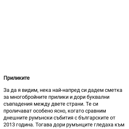
Приликите
За да я видим, нека най-напред си дадем сметка
за многобройните прилики и дори буквални
съвпадения между двете страни. Те си
проличават особено ясно, когато сравним
днешните румънски събития с българските от
2013 година. Тогава дори румънците гледаха към