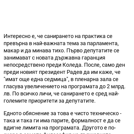
Интересно е, че санирането на практика се
превърна в най-важната тема за парламента,
макар и да минава тихо. Първо депутатите се
занимават с новата държавна гаранция
непосредствено преди Коледа. После, само ден
преди новият президент Радев да им каже, че
"имат още една седмица", в пленарна зала се
гласува увеличението на програмата до 2 млрд.
лв. По всичко личи, че санирането е сред най-
големите приоритети за депутатите.
Едното обяснение за това е чисто техническо -
така и така ги има парите, формалност е да се
вдигне лимита на програмата. Другото е по-