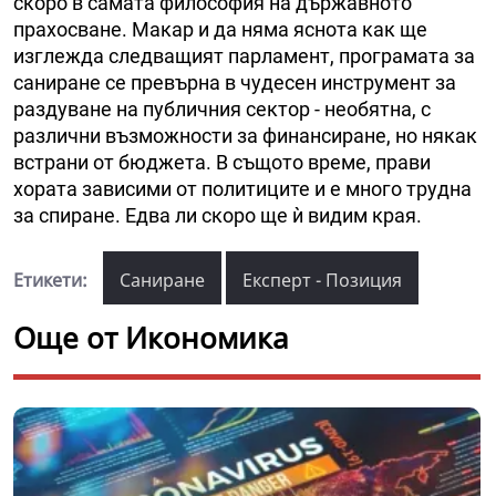
скоро в самата философия на държавното
прахосване. Макар и да няма яснота как ще
изглежда следващият парламент, програмата за
саниране се превърна в чудесен инструмент за
раздуване на публичния сектор - необятна, с
различни възможности за финансиране, но някак
встрани от бюджета. В същото време, прави
хората зависими от политиците и е много трудна
за спиране. Едва ли скоро ще ѝ видим края.
Етикети:
Саниране
Експерт - Позиция
Още от Икономика