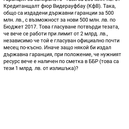
Кредитанщалт фюр Видерауфбау (КфВ). Така,
общо са издадени държавни гаранции за 500
млн. лв., с възможност за нови 500 млн. лв. по
Бюджет 2017. Това гласуване потвърди тезата,
че вече се работи при лимит от 2 млрд. лв.,
независимо че той е гласуван официално почти
месец по-късно. Иначе защо някой би издал
държавна гаранция, при положение, че нужният
ресурс вече е наличен по сметка в ББР (това са
тези 1 млрд. лв. от излишъка)?