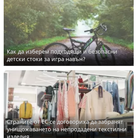
Как да изберем подходящи и безопасни
детски стоки за игра навън?
Страните от ЕС се договориха да забранят
унищожаването на непродадени текстилни
изделия