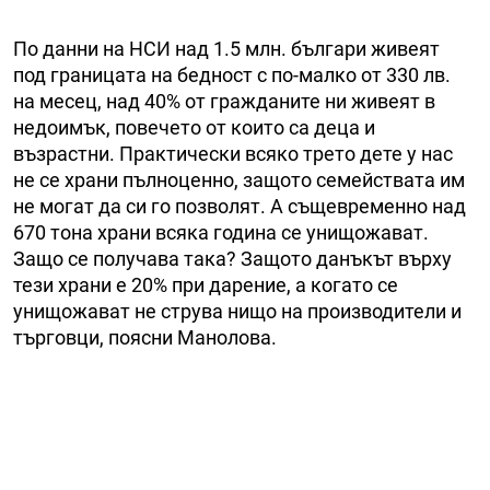
По данни на НСИ над 1.5 млн. българи живеят
под границата на бедност с по-малко от 330 лв.
на месец, над 40% от гражданите ни живеят в
недоимък, повечето от които са деца и
възрастни. Практически всяко трето дете у нас
не се храни пълноценно, защото семействата им
не могат да си го позволят. А същевременно над
670 тона храни всяка година се унищожават.
Защо се получава така? Защото данъкът върху
тези храни е 20% при дарение, а когато се
унищожават не струва нищо на производители и
търговци, поясни Манолова.