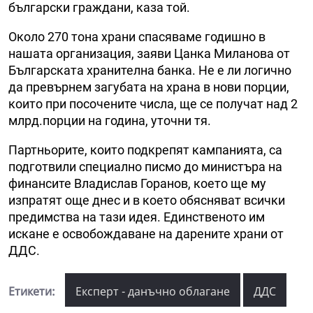
български граждани, каза той.
Около 270 тона храни спасяваме годишно в
нашата организация, заяви Цанка Миланова от
Българската хранителна банка. Не е ли логично
да превърнем загубата на храна в нови порции,
които при посочените числа, ще се получат над 2
млрд.порции на година, уточни тя.
Партньорите, които подкрепят кампанията, са
подготвили специално писмо до министъра на
финансите Владислав Горанов, което ще му
изпратят още днес и в което обясняват всички
предимства на тази идея. Единственото им
искане е освобождаване на дарените храни от
ДДС.
Етикети:
Експерт - данъчно облагане
ДДС