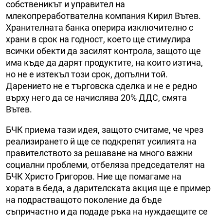
собственикът и управител на
млекопреработвателна компания Кирил Вътев.
Хранителната банка оперира изключително с
храни в срок на годност, което ще стимулира
всички обекти да засилят контрола, защото ще
има къде да дарят продуктите, на които изтича,
но не е изтекъл този срок, допълни той.
Дарението не е търговска сделка и не е редно
върху него да се начислява 20% ДДС, смята
Вътев.
БЧК приема тази идея, защото считаме, че чрез
реализирането й ще се подкрепят усилията на
правителството за решаване на много важни
социални проблеми, отбеляза председателят на
БЧК Христо Григоров. Ние ще помагаме на
хората в беда, а дарителската акция ще е пример
на подрастващото поколение да бъде
съпричастно и да подаде ръка на нуждаещите се