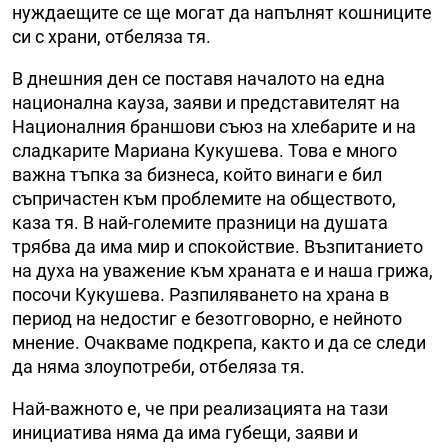
нуждаещите се ще могат да напълнят кошниците
си с храни, отбеляза тя.
В днешния ден се поставя началото на една
национална кауза, заяви и представителят на
Националния браншови съюз на хлебарите и на
сладкарите Мариана Кукушева. Това е много
важна тъпка за бизнеса, който винаги е бил
съпричастен към проблемите на обществото,
каза тя. В най-големите празници на душата
трябва да има мир и спокойствие. Възпитанието
на духа на уважение към храната е и наша грижа,
посочи Кукушева. Разпиляването на храна в
период на недостиг е безотговорно, е нейното
мнение. Очакваме подкрепа, както и да се следи
да няма злоупотреби, отбеляза тя.
Най-важното е, че при реализацията на тази
инициатива няма да има губещи, заяви и