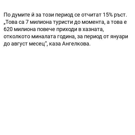
По думите й за този период се отчитат 15% ръст.
„Това са 7 милиона туристи до момента, а това е
620 милиона повече приходи в хазната,
отколкото миналата година, за период от януари
до август месец“, каза Ангелкова.