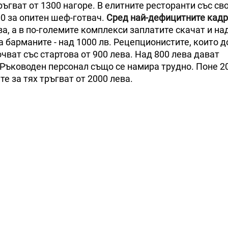
ъгват от 1300 нагоре. В елитните ресторанти със св
00 за опитен шеф-готвач.
Сред най-дефицитните кадр
ва, а в по-големите комплекси заплатите скачат и на
 барманите - над 1000 лв. Рецепционистите, които д
очват със стартова от 900 лева. Над 800 лева дават
 Ръководен персонал също се намира трудно. Поне 2
е за тях тръгват от 2000 лева.