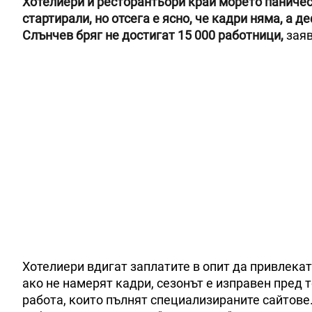
Хотелиери и ресторантьори край морето паничес
стартирали, но отсега е ясно, че кадри няма, а 
Слънчев бряг не достигат 15 000 работници,
заяв
Хотелиери вдигат заплатите в опит да привлекат
ако не намерят кадри, сезонът е изправен пред 
работа, които пълнят специализираните сайтове