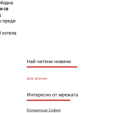
ободна
и са
д
о преди
0 хотела
Най-четени новини
виж всички
Интересно от мрежата
Климатици София