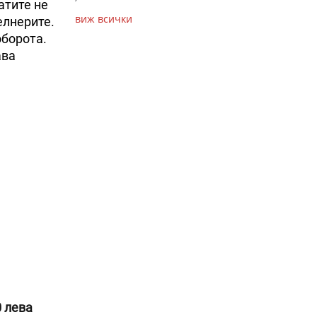
атите не
виж всички
елнерите.
оборота.
ава
0 лева