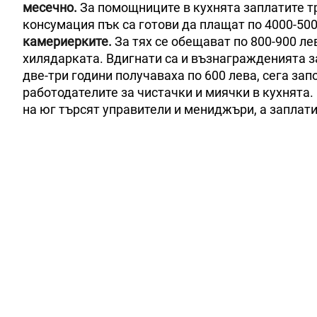
месечно.
За помощниците в кухнята заплатите тр
консумация пък са готови да плащат по 4000-50
камериерките.
За тях се обещават по 800-900 ле
хилядарката. Вдигнати са и възнагражденията за
две-три години получаваха по 600 лева, сега зап
работодателите за чистачки и миячки в кухнята.
на юг търсят управители и мениджъри, а заплатит