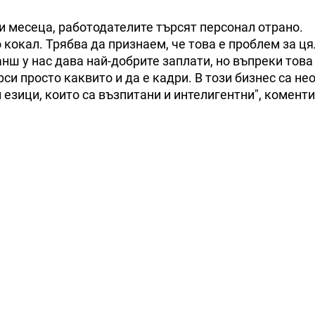
ри месеца, работодателите търсят персонал отрано.
 кокал. Трябва да признаем, че това е проблем за ц
нш у нас дава най-добрите заплати, но въпреки това 
си просто каквито и да е кадри. В този бизнес са н
езици, които са възпитани и интелигентни", комент