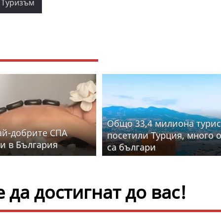
Туризъм
Общо 33,4 милиона турис
най-добрите СПА
посетили Турция, много о
и в България
са българи
да достигнат до вас!