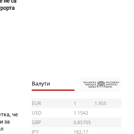
 не са
урорта
Валути
EUR
1
1.955
USD
1.1542
тка, че
и за
GBP
0.85705
ил
JPY
182.17