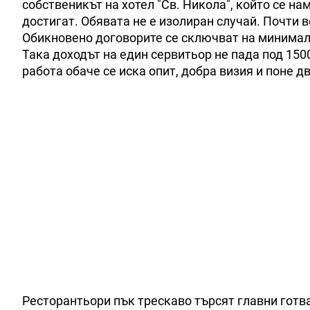
собственикът на хотел "Св. Никола", който се на
достигат. Обявата не е изолиран случай. Почти 
Обикновено договорите се сключват на минимална
Така доходът на един сервитьор не пада под 150
работа обаче се иска опит, добра визия и поне д
Ресторантьори пък трескаво търсят главни готв