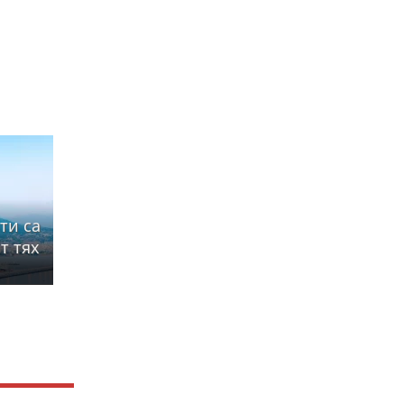
ти са
т тях