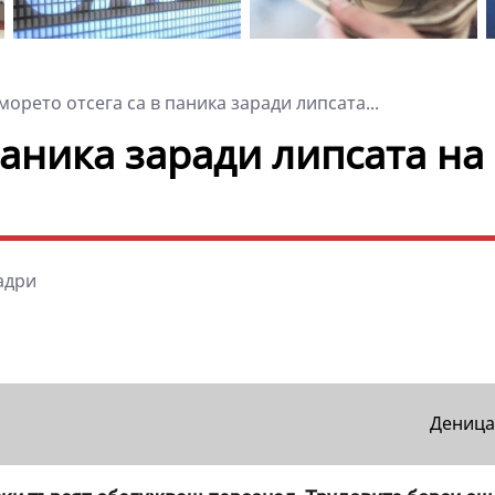
орето отсега са в паника заради липсата...
паника заради липсата на
Деница