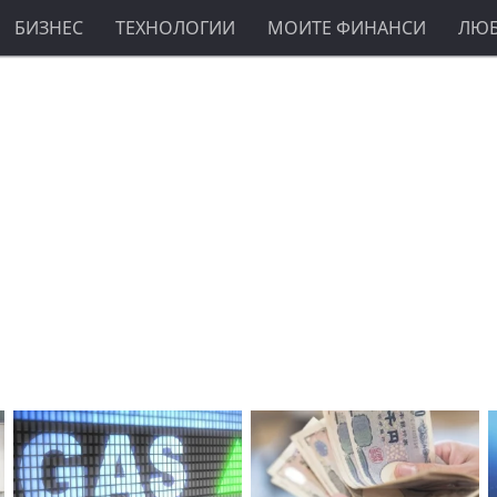
БИЗНЕС
ТЕХНОЛОГИИ
МОИТЕ ФИНАНСИ
ЛЮ