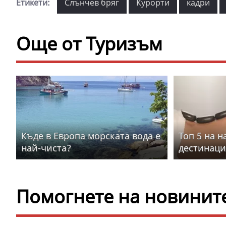
Етикети:
Слънчев бряг
Курорти
кадри
Още от Туризъм
Къде в Европа морската вода е
Топ 5 на 
най-чиста?
дестинаци
Помогнете на новините 