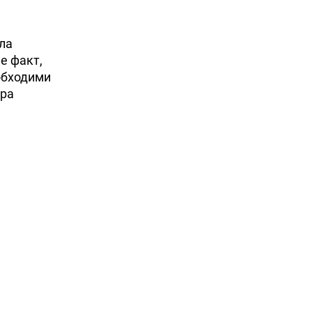
яла
е факт,
еобходими
ира