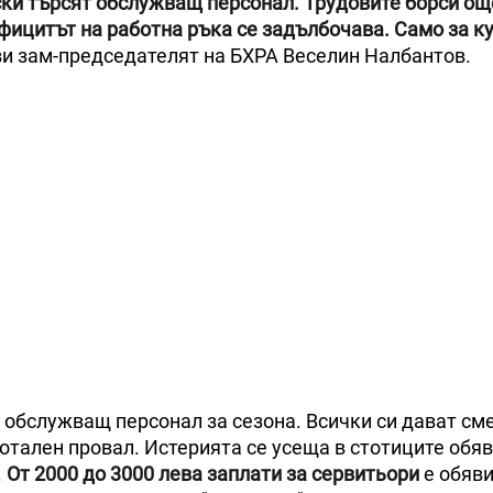
ки търсят обслужващ персонал. Трудовите борси още
дефицитът на работна ръка се задълбочава. Само за к
и зам-председателят на БХРА Веселин Налбантов.
 обслужващ персонал за сезона. Всички си дават сме
тотален провал. Истерията се усеща в стотиците обяв
.
От 2000 до 3000 лева заплати за сервитьори
е обяв