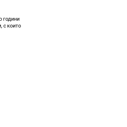
о години
, с които