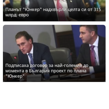
Планът "Юнкер" надхвърли целта си от 315
млрд. евро
Подписаха договор за най-големия до
момента в България проект по плана
"Юнкер"