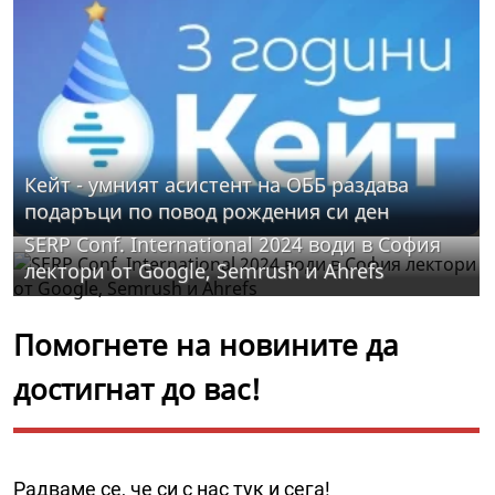
Кейт - умният асистент на ОББ раздава
подаръци по повод рождения си ден
SERP Conf. International 2024 води в София
лектори от Google, Semrush и Ahrefs
Помогнете на новините да
достигнат до вас!
Радваме се, че си с нас тук и сега!