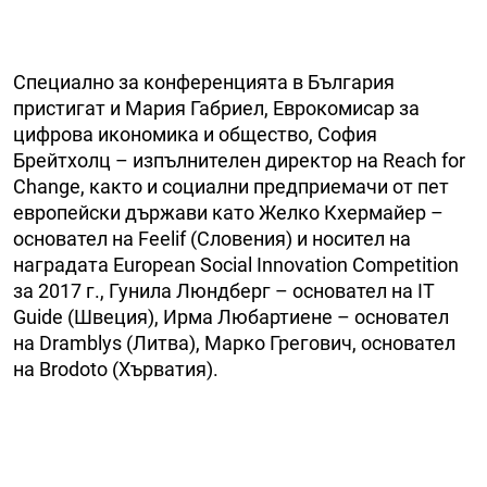
Специално за конференцията в България
пристигат и Мария Габриел, Еврокомисар за
цифрова икономика и общество, София
Брейтхолц – изпълнителен директор на Reach for
Change, както и социални предприемачи от пет
европейски държави като Желко Кхермайер –
основател на Feelif (Словения) и носител на
наградата Еuropean Social Innovation Competition
за 2017 г., Гунила Люндберг – основател на IT
Guide (Швеция), Ирма Любартиене – основател
на Dramblys (Литва), Марко Грегович, основател
на Brodoto (Хърватия).