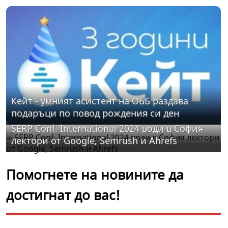
Кейт - умният асистент на ОББ раздава
подаръци по повод рождения си ден
SERP Conf. International 2024 води в София
лектори от Google, Semrush и Ahrefs
Помогнете на новините да
достигнат до вас!