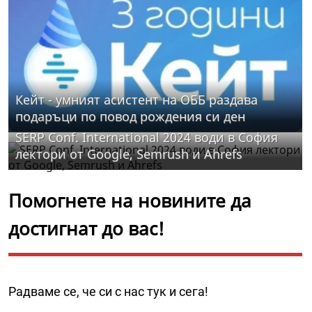
Кейт - умният асистент на ОББ раздава
подаръци по повод рождения си ден
SERP Conf. International 2024 води в София
лектори от Google, Semrush и Ahrefs
Помогнете на новините да
достигнат до вас!
Радваме се, че си с нас тук и сега!