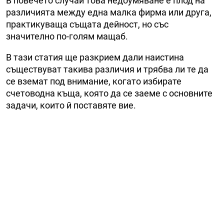
В повечето случаи това недоумяване е плод на
различията между една малка фирма или друга,
практикуваща същата дейност, но със
значително по-голям мащаб.
В тази статия ще разкрием дали наистина
съществуват такива различия и трябва ли те да
се вземат под внимание, когато избирате
счетоводна къща, която да се заеме с основните
задачи, които й поставяте вие.