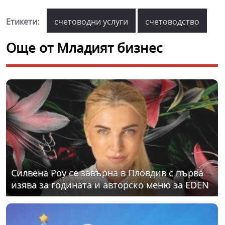
Етикети:
счетоводни услуги
счетоводство
Още от Младият бизнес
Силвена Роу се завърна в Пловдив с първа
изява за годината и авторско меню за EDEN