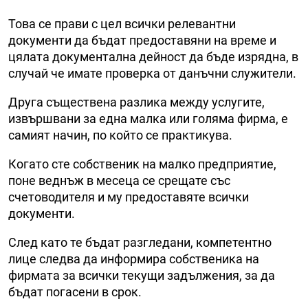
Това се прави с цел всички релевантни
документи да бъдат предоставяни на време и
цялата документална дейност да бъде изрядна, в
случай че имате проверка от данъчни служители.
Друга съществена разлика между услугите,
извършвани за една малка или голяма фирма, е
самият начин, по който се практикува.
Когато сте собственик на малко предприятие,
поне веднъж в месеца се срещате със
счетоводителя и му предоставяте всички
документи.
След като те бъдат разгледани, компетентно
лице следва да информира собственика на
фирмата за всички текущи задължения, за да
бъдат погасени в срок.