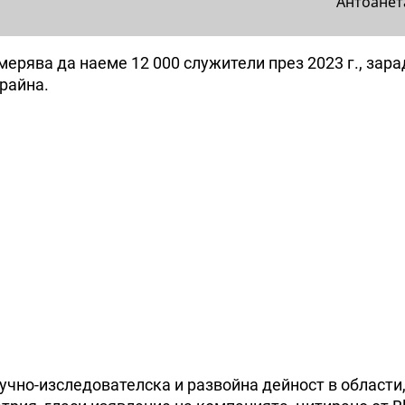
Антоанет
рява да наеме 12 000 служители през 2023 г., зара
райна.
учно-изследователска и развойна дейност в области, 