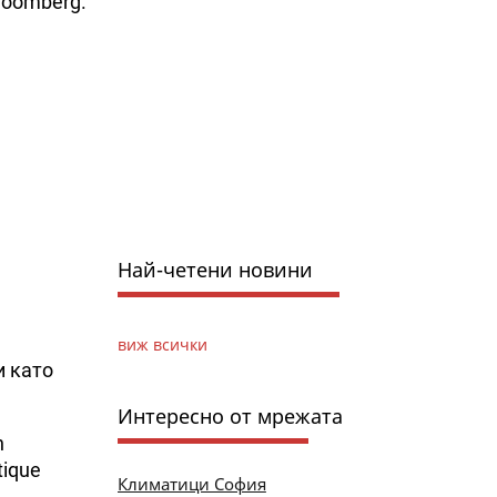
loomberg.
Най-четени новини
виж всички
и като
Интересно от мрежата
n
tique
Климатици София