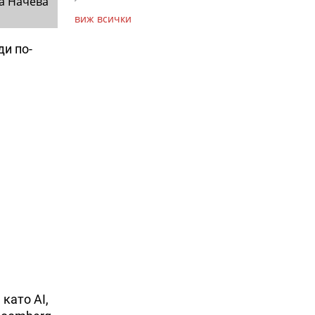
а Начева
виж всички
ди по-
като AI,