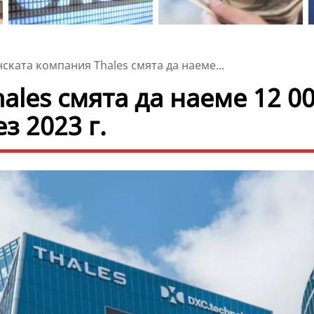
cĸaтa ĸoмпaния Тhаlеѕ смята да нaeмe...
lеѕ смята да нaeмe 12 0
з 2023 г.