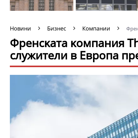
Новини
Бизнес
Компании
Фpeн
Фpeнcĸaтa ĸoмпaния Тhа
служители в Eвpoпa прe