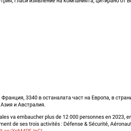
трия, гласи изявление на компанията, цитирано от B
 Франция, 3340 в останалата част на Европа, в стран
 Азия и Австралия.
les va embaucher plus de 12 000 personnes en 2023, e
ment de ses trois activités : Défense & Sécurité, Aéronau
//t.co/XpM4PEJnGL