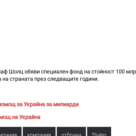
аф Шолц обяви специален фонд на стойност 100 млр
 на страната през следващите години.
помощ за Украйна за милиарди
омощ на Украйна
омпания
компания
отбрана
Thales