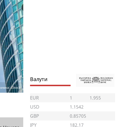
Валути
имка: iStock
EUR
1
1.955
USD
1.1542
GBP
0.85705
JPY
182.17