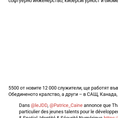
софтуерно инженерство, киберсигурност и биоме
5500 от новите 12 000 служители, ще работят във
Обединеното кралство, а други – в САЩ, Канада,
Dans
@leJDD
,
@Patrice_Caine
annonce que Tha
particulier des jeunes talents pour le développe
& Spatial, Identité & Sécurité Numérique.
https: