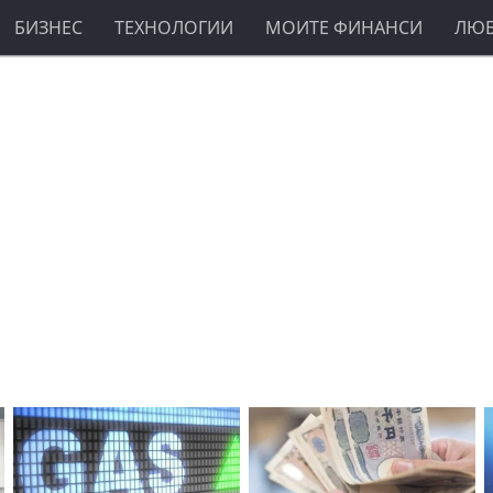
БИЗНЕС
ТЕХНОЛОГИИ
МОИТЕ ФИНАНСИ
ЛЮ