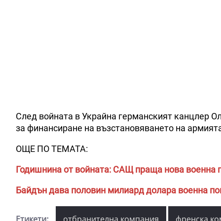
След войната в Украйна германският канцлер Ол
за финансиране на възстановяването на армията
ОЩЕ ПО ТЕМАТА:
Годишнина от войната: САЩ праща нова военна 
Байдън дава половин милиард долара военна п
Етикети:
отбранителна компания
френска к