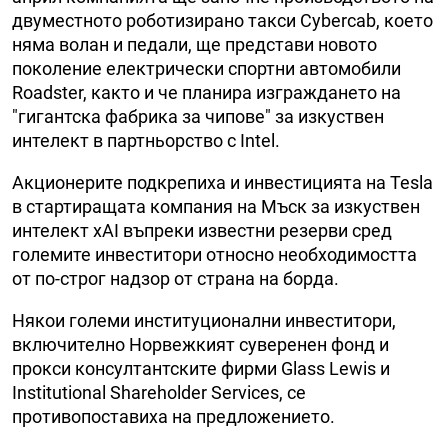
двуместното роботизирано такси Cybercab, което
няма волан и педали, ще представи новото
поколение електрически спортни автомобили
Roadster, както и че планира изграждането на
"гигантска фабрика за чипове" за изкуствен
интелект в партньорство с Intel.
Акционерите подкрепиха и инвестицията на Tesla
в стартиращата компания на Мъск за изкуствен
интелект xAI въпреки известни резерви сред
големите инвеститори относно необходимостта
от по-строг надзор от страна на борда.
Някои големи институционални инвеститори,
включително Норвежкият суверенен фонд и
прокси консултантските фирми Glass Lewis и
Institutional Shareholder Services, се
противопоставиха на предложението.