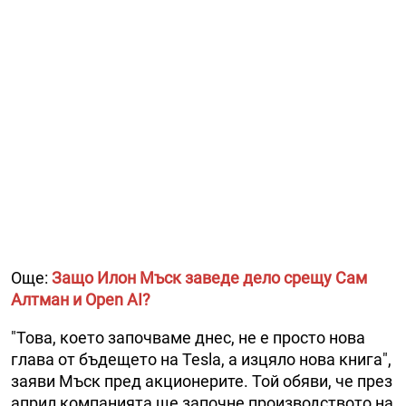
Още:
Защо Илон Мъск заведе дело срещу Сам
Алтман и Open AI?
"Това, което започваме днес, не е просто нова
глава от бъдещето на Tesla, а изцяло нова книга",
заяви Мъск пред акционерите. Той обяви, че през
април компанията ще започне производството на