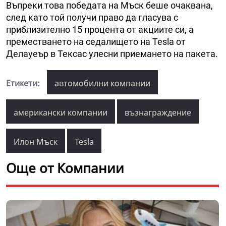
Въпреки това победата на Мъск беше очаквана,
след като той получи право да гласува с
приблизително 15 процента от акциите си, а
преместването на седалището на Tesla от
Делауеър в Тексас улесни приемането на пакета.
Етикети:
автомобилни компании
американски компании
възнаграждение
Илон Мъск
Tesla
Още от Компании