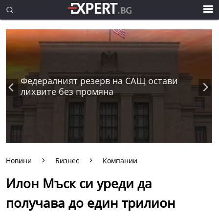
Федералният резерв на САЩ остави
лихвите без промяна
Новини
Бизнес
Компании
Илон Мъск си уреди да
получава до един трилион