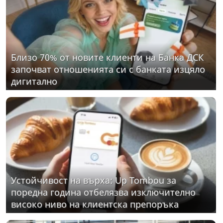
Близо 70% от новите клиенти на Банка ДСК
започват отношенията си с банката изцяло
дигитално
Устойчивост на върха: Up Tombou за
поредна година отбелязва изключително
високо ниво на клиентска препоръка