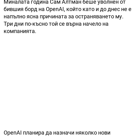
Миналата година Сам Алтман беше уволнен от
бившия борд на OpenAI, който като и до днес не е
напълно ясна причината за остраняването му.
Три дни по-късно той се върна начело на
компанията.
OpenAI планира да назначи няколко нови