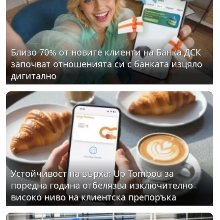
Близо 70% от новите клиенти на Банка ДСК
започват отношенията си с банката изцяло
дигитално
Устойчивост на върха: Up Tombou за
поредна година отбелязва изключително
високо ниво на клиентска препоръка