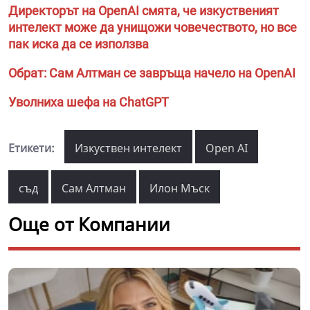
Директорът на OpenAI смята, че изкуственият
интелект може да унищожи човечеството, но все
пак иска да се използва
Обрат: Сам Алтман се завръща начело на OpenAI
Уволниха шефа на ChatGPT
Етикети:
Изкуствен интелект
Open AI
съд
Сам Алтман
Илон Мъск
Още от Компании