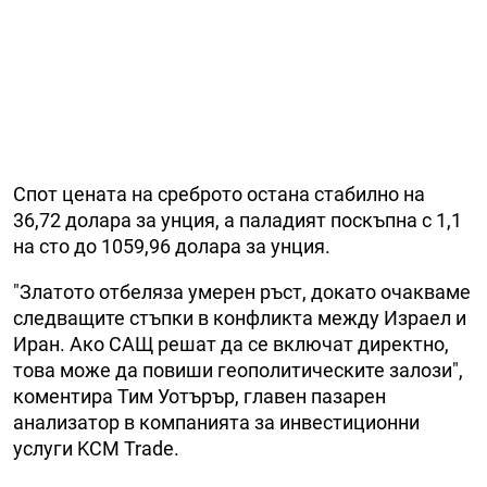
Спот цената на среброто остана стабилно на
36,72 долара за унция, а паладият поскъпна с 1,1
на сто до 1059,96 долара за унция.
"Златото отбеляза умерен ръст, докато очакваме
следващите стъпки в конфликта между Израел и
Иран. Ако САЩ решат да се включат директно,
това може да повиши геополитическите залози",
коментира Тим Уотърър, главен пазарен
анализатор в компанията за инвестиционни
услуги KCM Trade.