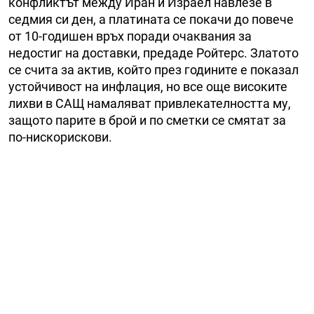
конфликтът между Иран и Израел навлезе в
седмия си ден, а платината се покачи до повече
от 10-годишен връх поради очаквания за
недостиг на доставки, предаде Ройтерс. Златото
се счита за актив, който през годините е показал
устойчивост на инфлация, но все още високите
лихви в САЩ намаляват привлекателността му,
защото парите в брой и по сметки се смятат за
по-нискорискови.