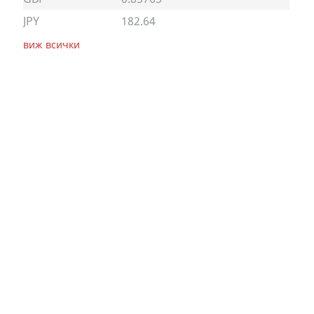
JPY
182.64
виж всички