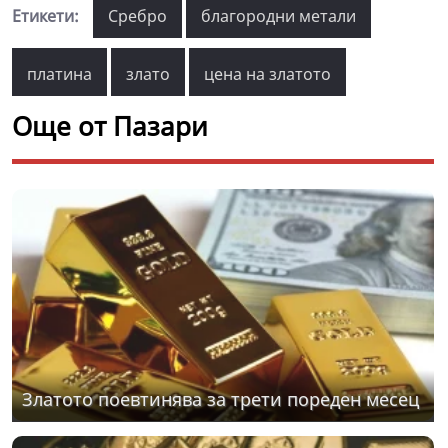
Етикети:
Сребро
благородни метали
платина
злато
цена на златото
Още от Пазари
Златото поевтинява за трети пореден месец