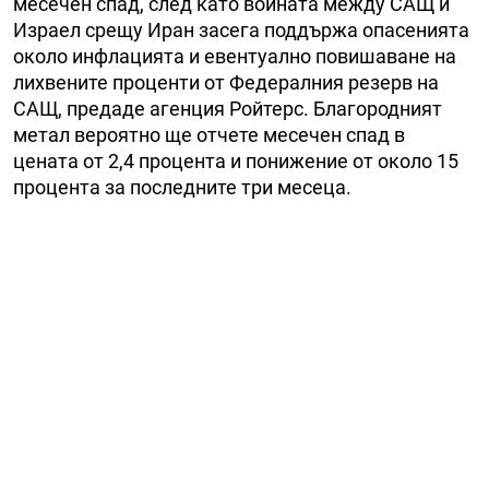
месечен спад, след като войната между САЩ и
Израел срещу Иран засега поддържа опасенията
около инфлацията и евентуално повишаване на
лихвените проценти от Федералния резерв на
САЩ, предаде агенция Ройтерс. Благородният
метал вероятно ще отчете месечен спад в
цената от 2,4 процента и понижение от около 15
процента за последните три месеца.