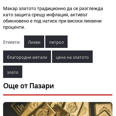
Макар златото традиционно да се разглежда
като защита срещу инфлация, активът
обикновено е под натиск при високи лихвени
проценти.
Етикети:
Лихви
петрол
благородни метали
цена на златото
злато
Още от Пазари