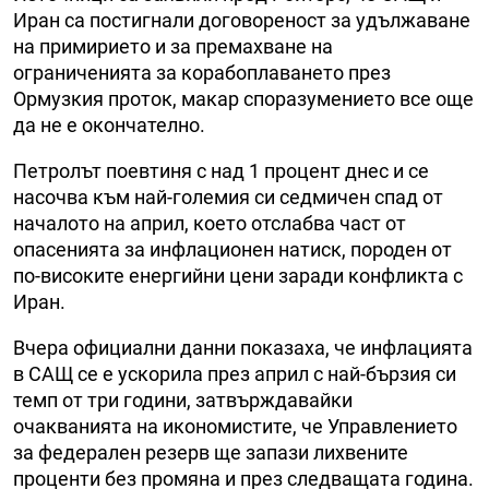
Иран са постигнали договореност за удължаване
на примирието и за премахване на
ограниченията за корабоплаването през
Ормузкия проток, макар споразумението все още
да не е окончателно.
Петролът поевтиня с над 1 процент днес и се
насочва към най-големия си седмичен спад от
началото на април, което отслабва част от
опасенията за инфлационен натиск, породен от
по-високите енергийни цени заради конфликта с
Иран.
Вчера официални данни показаха, че инфлацията
в САЩ се е ускорила през април с най-бързия си
темп от три години, затвърждавайки
очакванията на икономистите, че Управлението
за федерален резерв ще запази лихвените
проценти без промяна и през следващата година.