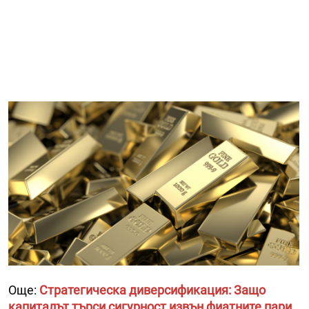
Още:
Стратегическа диверсификация: Защо
капиталът търси сигурност извън фиатните пари