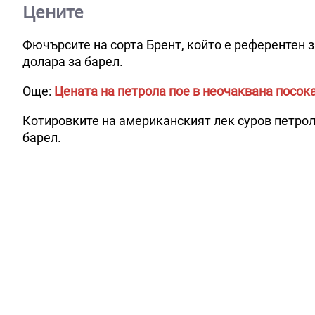
Цените
Фючърсите на сорта Брент, който е референтен за
долара за барел.
Още:
Цената на петрола пое в неочаквана посок
Котировките на американският лек суров петрол 
барел.