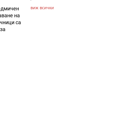
виж всички
седмичен
аване на
чници са
 за