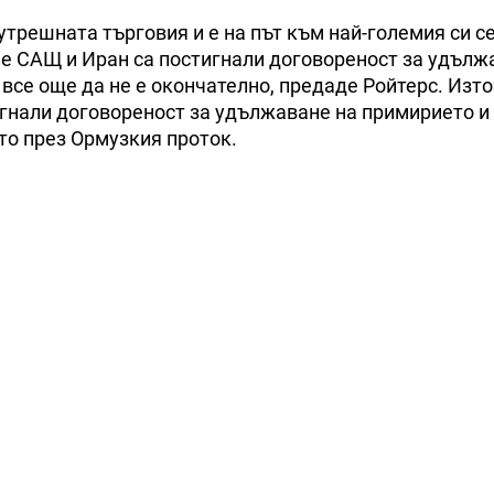
сутрешната търговия и е на път към най-големия си 
че САЩ и Иран са постигнали договореност за удълж
се още да не е окончателно, предаде Ройтерс. Изто
игнали договореност за удължаване на примирието и
то през Ормузкия проток.