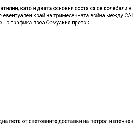
атилни, като и двата основни сорта са се колебали в
ло евентуален край на тримесечната война между СА
 на трафика през Ормузкия проток.
на пета от световните доставки на петрол и втечне