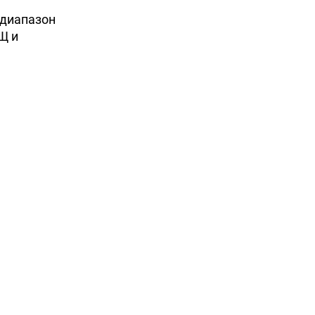
 диапазон
Щ и
н