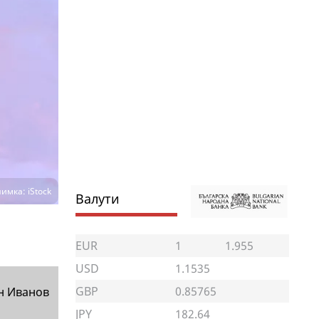
имка: iStock
Валути
EUR
1
1.955
USD
1.1535
GBP
0.85765
н Иванов
JPY
182.64