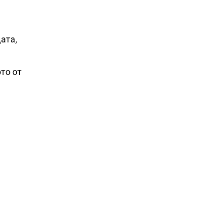
цата,
то от