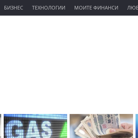
БИЗНЕС
ТЕХНОЛОГИИ
МОИТЕ ФИНАНСИ
ЛЮ