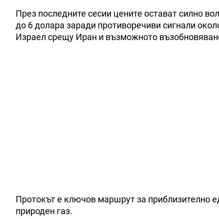
През последните сесии цените остават силно вол
до 6 долара заради противоречиви сигнали око
Израел срещу Иран и възможното възобновяване
Протокът е ключов маршрут за приблизително ед
природен газ.