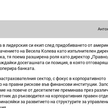
Анто
а в лидерския си екип след придобиването от амери
начението на Весела Колева като изпълнителен дире
ка, тя поема разширена роля като директор „Правнo
аждайки досегашната си позиция, в която отговаряш
 оперира банката.
застрахователния сектор, с фокус в корпоративното
о на правни рискове във финансови институции. Зап
ение на повече от десетилетие преминава през разли
тник до ръководител на корпоративния правен отде
инасяйки за развитието на структурите за управлен
ция.