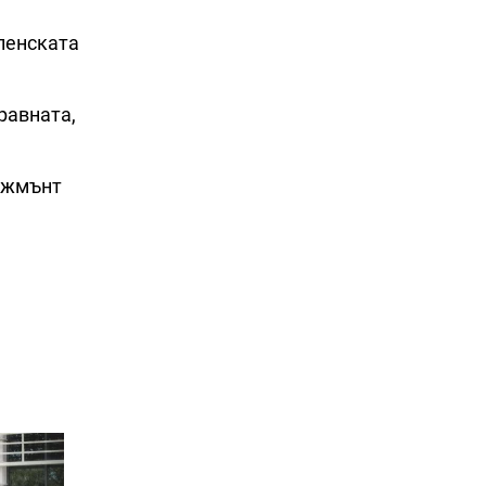
вленската
равната,
иджмънт