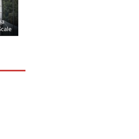
на
cale