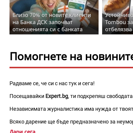
Близо 70% от новите клиенти
Устойчиво
на Банка ДСК започват
Tombou за
отношенията си с банката
отбелязва
изцяло дигитално
високо ни
препорък
Помогнете на новините 
Радваме се, че си с нас тук и сега!
Посещавайки
Expert.bg
, ти подкрепяш свободата
Независимата журналистика има нужда от твоя
Всяко дарение ще бъде предназначено за неумо
Дари сега