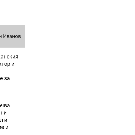
н Иванов
канския
ктор и
,
е за
очва
чни
л и
ие и