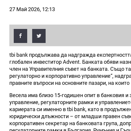
27 Май 2026, 12:13
tbi bank продължава да надгражда експертностт
глобален инвеститор Advent. Банката обяви наз
член на Управителния съвет на банката. Също та
регулаторно и корпоративно управление“, надгр
правните въпроси на основните пазари, на които
Весела има близо 15-годишен опит в банковия и 
управление, регулаторните рамки и управлениет
кариерата си именно в tbi bank, като в продълж
юридически длъжности – от младши правен съве
корпоративен секретар на банковата група, допр
регулаторните рамки в България, Румъния и Гър