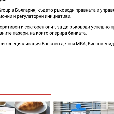
Group в България, където ръководи правната и упра
ионни и регулаторни инициативи.
поративен и секторен опит, за да ръководи успешно п
ните пазари, на които оперира банката.
) със специализация Банково дело и MBA, Висш мен