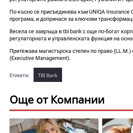
По-късно се присъединява към UNIQA Insurance 
програма, и допринася за ключови трансформац
Весела се завръща в tbi bank с още по-богат кор
регулаторната и управленската функция на основ
Притежава магистърска степен по право (LL.M.
(Executive Management).
Етикети:
TBI Bank
Още от Компании