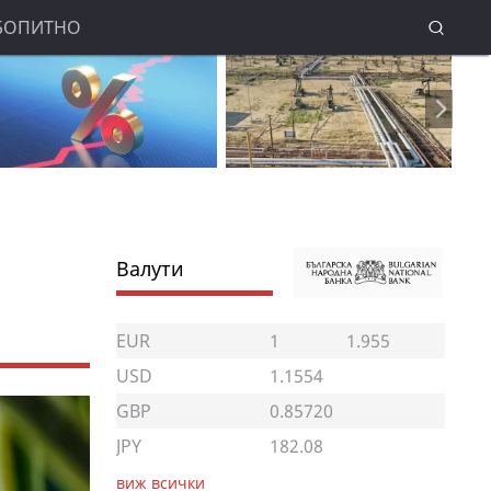
БОПИТНО
Валути
EUR
1
1.955
USD
1.1554
GBP
0.85720
JPY
182.08
виж всички