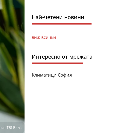
Най-четени новини
виж всички
Интересно от мрежата
Климатици София
ка: TBI Bank