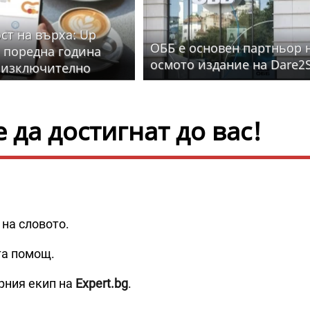
ст на върха: Up
ОББ е основен партньор 
 поредна година
осмото издание на Dare2S
 изключително
во на клиентска
а
да достигнат до вас!
 на словото.
та помощ.
рния екип на
Expert.bg
.