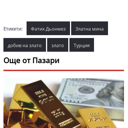
Етикети:
Фатих Дьонмез
Златна мина
добив на злато
злато
Турция
Още от Пазари