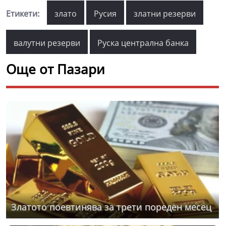
Етикети:
злато
Русия
златни резерви
валутни резерви
Руска централна банка
Още от Пазари
Златото поевтинява за трети пореден месец