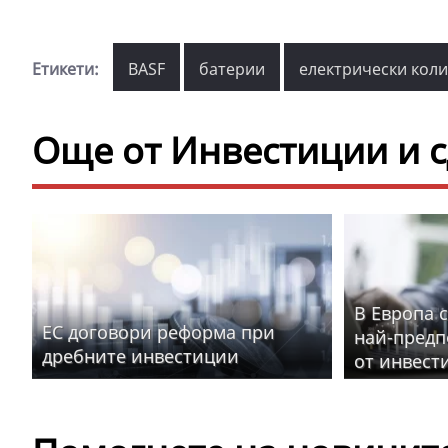
Етикети:
BASF
батерии
електрически коли
Още от Инвестиции и 
В Европа с
ЕС договори реформа при
най-предп
дребните инвестиции
от инвест