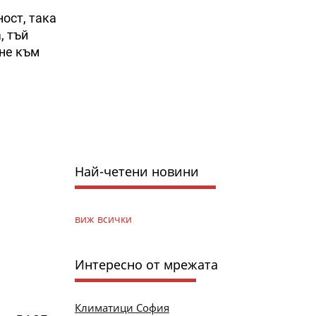
ост, така
, тъй
ане към
Най-четени новини
виж всички
Интересно от мрежата
Климатици София