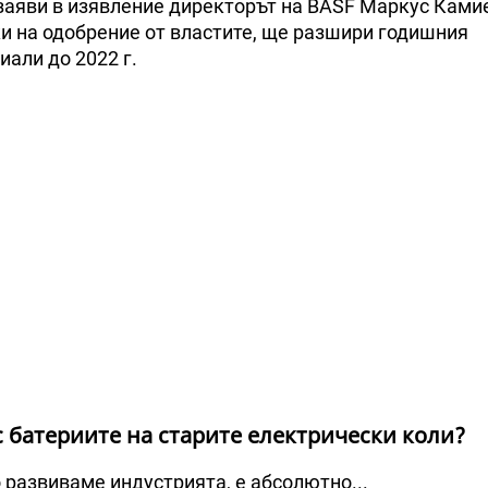
заяви в изявление директорът на BASF Маркус Ками
жи на одобрение от властите, ще разшири годишния
али до 2022 г.
с батериите на старите електрически коли?
о развиваме индустрията, е абсолютно...