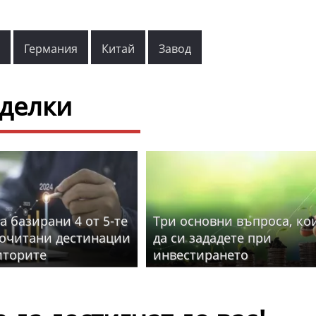
Германия
Китай
Завод
сделки
а базирани 4 от 5-те
Три основни въпроса, ко
очитани дестинации
да си зададете при
иторите
инвестирането