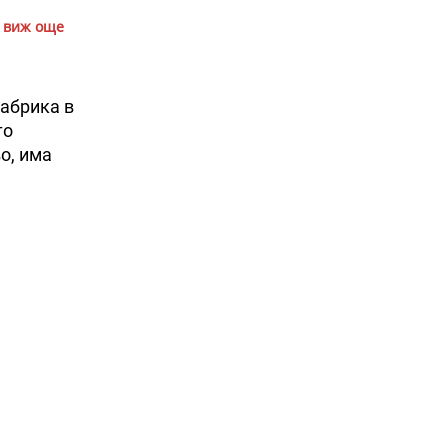
виж още
фабрика в
то
о, има