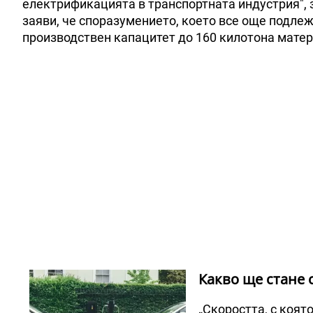
електрификацията в транспортната индустрия", 
заяви, че споразумението, което все още подле
производствен капацитет до 160 килотона матери
Какво ще стане 
„Скоростта, с коят