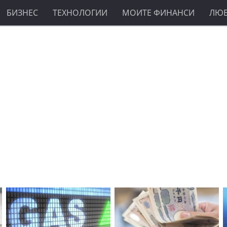
БИЗНЕС
ТЕХНОЛОГИИ
МОИТЕ ФИНАНСИ
ЛЮ