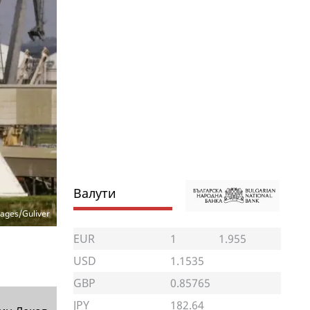
Валути
ages/Guliver
EUR
1
1.955
USD
1.1535
GBP
0.85765
JPY
182.64