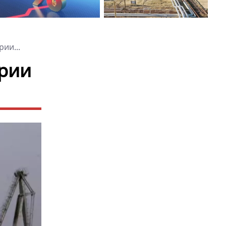
ии...
ерии