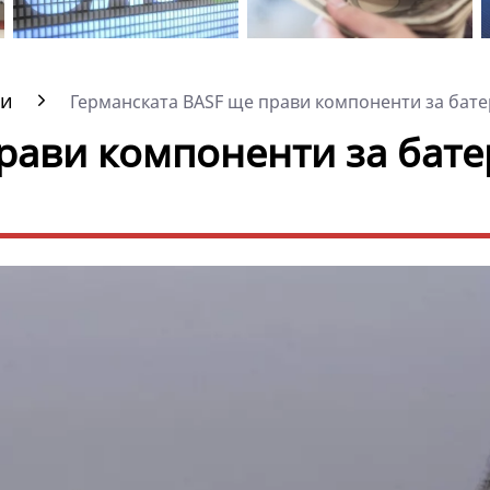
ки
Германската BASF ще прави компоненти за батер
рави компоненти за бат