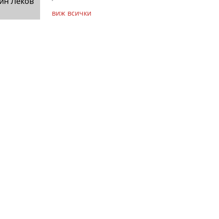
ин Леков
виж всички