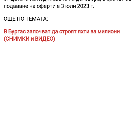
пoдaвaнe нa oфepти e 3 юли 2023 г.
ОЩЕ ПО ТЕМАТА:
В Бургас започват да строят яхти за милиони
(СНИМКИ и ВИДЕО)