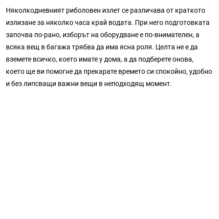
Няколкодневният риболовен излет се различава от краткото
излизане за няколко часа край водата. При него подготовката
започва по-рано, изборът на оборудване е по-внимателен, а
всяка вещ в багажа трябва да има ясна роля. Целта не е да
вземете всичко, което имате у дома, а да подберете онова,
което ще ви помогне да прекарате времето си спокойно, удобно
и без липсващи важни вещи в неподходящ момент.