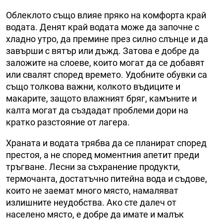
Облеклото също влияе пряко на комфорта край
водата. Денят край водата може да започне с
хладно утро, да премине през силно слънце и да
завърши с вятър или дъжд. Затова е добре да
заложите на слоеве, които могат да се добавят
или свалят според времето. Удобните обувки са
също толкова важни, колкото въдиците и
макарите, защото влажният бряг, камъните и
калта могат да създадат проблеми дори на
кратко разстояние от лагера.
Храната и водата трябва да се планират според
престоя, а не според моментния апетит преди
тръгване. Лесни за съхранение продукти,
термочанта, достатъчно питейна вода и съдове,
които не заемат много място, намаляват
излишните неудобства. Ако сте далеч от
населено място, е добре да имате и малък