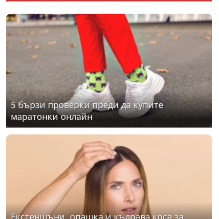
5 бързи проверки преди да купите
маратонки онлайн
Екстеншъни, опашка и къдрава коса за