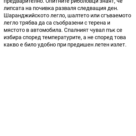
предварително. Опитните риболовци знаят, че
липсата на почивка разваля следващия ден.
Шаранджийското легло, шалтето или сгъваемото
легло трябва да са съобразени с терена и
мястото в автомобила. Спалният чувал пък се
избира според температурите, а не според това
какво е било удобно при предишен летен излет.