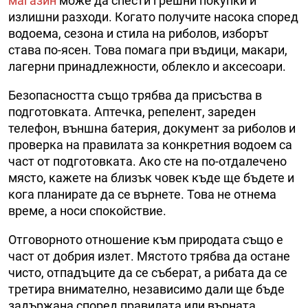
магазин
може да спести грешни покупки и
излишни разходи. Когато получите насока според
водоема, сезона и стила на риболов, изборът
става по-ясен. Това помага при въдици, макари,
лагерни принадлежности, облекло и аксесоари.
Безопасността също трябва да присъства в
подготовката. Аптечка, репелент, зареден
телефон, външна батерия, документ за риболов и
проверка на правилата за конкретния водоем са
част от подготовката. Ако сте на по-отдалечено
място, кажете на близък човек къде ще бъдете и
кога планирате да се върнете. Това не отнема
време, а носи спокойствие.
Отговорното отношение към природата също е
част от добрия излет. Мястото трябва да остане
чисто, отпадъците да се съберат, а рибата да се
третира внимателно, независимо дали ще бъде
задържана според правилата или върната