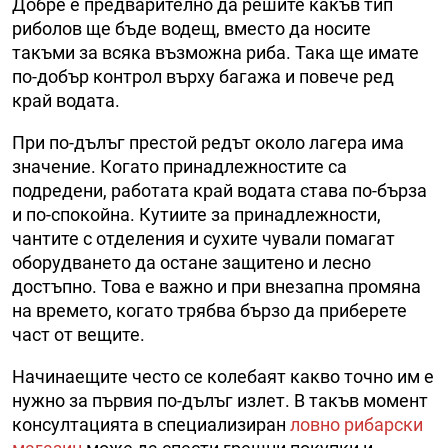
Добре е предварително да решите какъв тип
риболов ще бъде водещ, вместо да носите
такъми за всяка възможна риба. Така ще имате
по-добър контрол върху багажа и повече ред
край водата.
При по-дълъг престой редът около лагера има
значение. Когато принадлежностите са
подредени, работата край водата става по-бърза
и по-спокойна. Кутиите за принадлежности,
чантите с отделения и сухите чували помагат
оборудването да остане защитено и лесно
достъпно. Това е важно и при внезапна промяна
на времето, когато трябва бързо да приберете
част от вещите.
Начинаещите често се колебаят какво точно им е
нужно за първия по-дълъг излет. В такъв момент
консултацията в специализиран
ловно рибарски