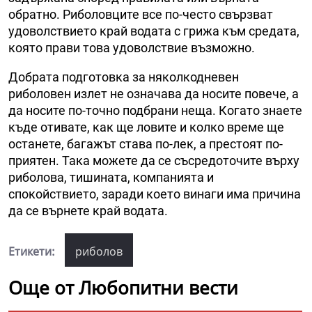
обратно. Риболовците все по-често свързват
удоволствието край водата с грижа към средата,
която прави това удоволствие възможно.
Добрата подготовка за няколкодневен
риболовен излет не означава да носите повече, а
да носите по-точно подбрани неща. Когато знаете
къде отивате, как ще ловите и колко време ще
останете, багажът става по-лек, а престоят по-
приятен. Така можете да се съсредоточите върху
риболова, тишината, компанията и
спокойствието, заради което винаги има причина
да се върнете край водата.
Етикети:
риболов
Още от Любопитни вести