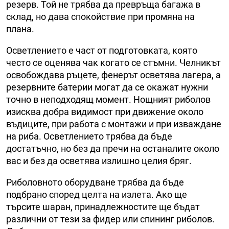
резерв. Той не трябва да превръща багажа в
склад, но дава спокойствие при промяна на
плана.
Осветлението е част от подготовката, която
често се оценява чак когато се стъмни. Челникът
освобождава ръцете, фенерът осветява лагера, а
резервните батерии могат да се окажат нужни
точно в неподходящ момент. Нощният риболов
изисква добра видимост при движение около
въдиците, при работа с монтажи и при изваждане
на риба. Осветлението трябва да бъде
достатъчно, но без да пречи на останалите около
вас и без да осветява излишно целия бряг.
Риболовното оборудване трябва да бъде
подбрано според целта на излета. Ако ще
търсите шаран, принадлежностите ще бъдат
различни от тези за фидер или спининг риболов.