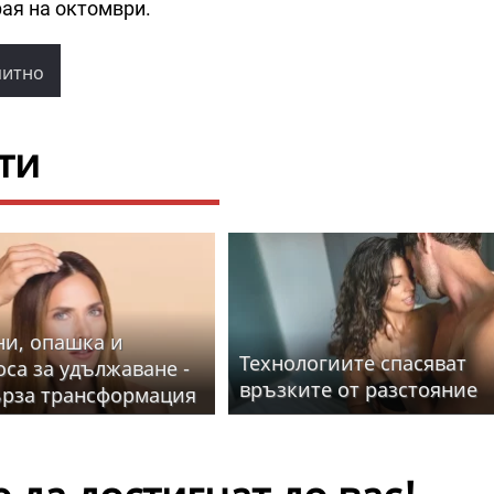
рая на октомври.
питно
ти
и, опашка и
Технологиите спасяват
оса за удължаване -
връзките от разстояние
ърза трансформация
 визия