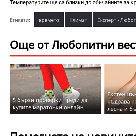
Температурите ще са близки до обичайните за к
Етикети:
времето
Климат
Експерт - Любо
Още от Любопитни вес
Екстеншън
5 бързи проверки преди да
къдрава к
купите маратонки онлайн
лесна и б
на нашата