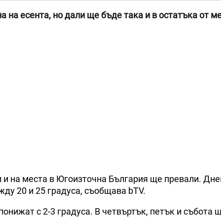
 на есента, но дали ще бъде така и в остатъка от м
и и на места в Югоизточна България ще превали. Дн
ду 20 и 25 градуса, съобщава bTV.
онижат с 2-3 градуса. В четвъртък, петък и събота 