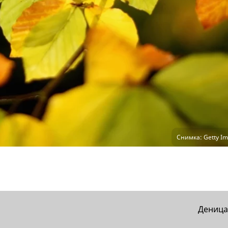
Снимка: Getty Im
Деница