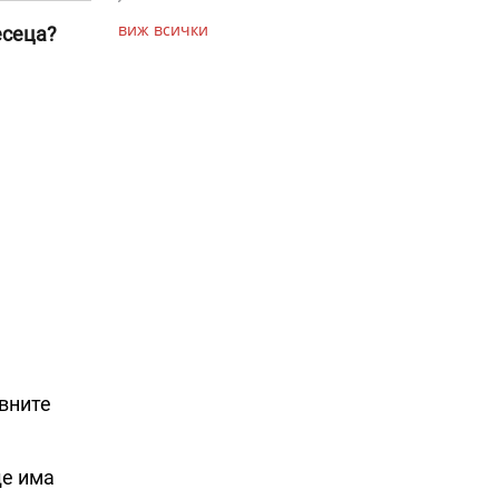
виж всички
есеца?
евните
ще има