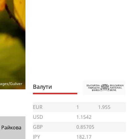
ages/Guliver
Валути
EUR
1
1.955
USD
1.1542
GBP
0.85705
 Райкова
JPY
182.17