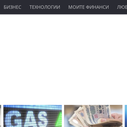
БИЗНЕС
ТЕХНОЛОГИИ
МОИТЕ ФИНАНСИ
ЛЮ