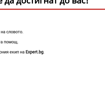
да достигнат до вас!
 на словото.
та помощ.
рния екип на
Expert.bg
.