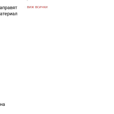
виж всички
направят
материал
 на