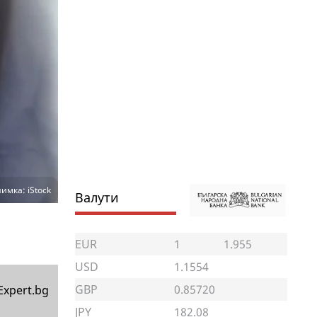
имка: iStock
Валути
EUR
1
1.955
USD
1.1554
GBP
0.85720
Expert.bg
JPY
182.08