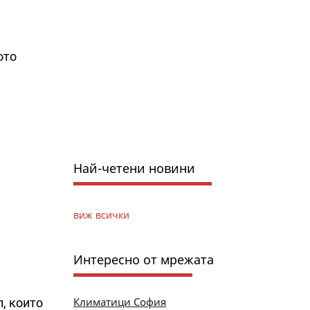
ото
Най-четени новини
виж всички
Интересно от мрежата
Климатици София
л, които