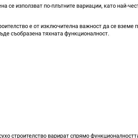
ена се използват по-плътните вариации, като най-чес
троителство е от изключителна важност да се вземе 
 бъде съобразена тяхната функционалност.
а сухо строителство варират спрямо функционалностт