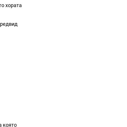
то хората
предвид
а която