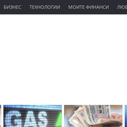
БИЗНЕС
ТЕХНОЛОГИИ
МОИТЕ ФИНАНСИ
ЛЮ