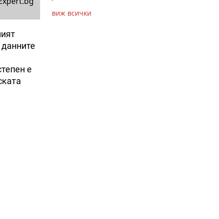
Expert.bg
виж всички
ният
 данните
степен е
ската