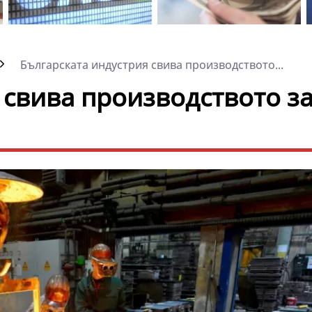
Българската индустрия свива производството...
 свива производството з