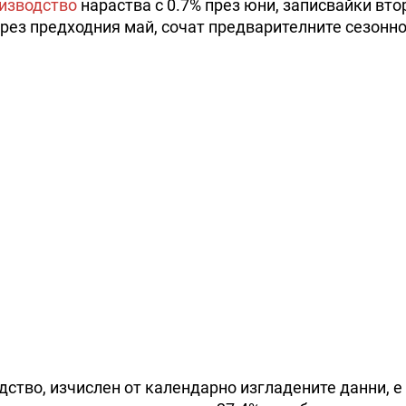
изводство
нараства с 0.7% през юни, записвайки вто
през предходния май, сочат предварителните сезонн
ство, изчислен от календарно изгладените данни, е 