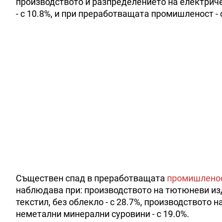
производството и разпределението на електричес
- с 10.8%, и при преработващата промишленост - с
Съществен спад в преработващата
промишлено
наблюдава при: производството на тютюневи изде
текстил, без облекло - с 28.7%, производството н
неметални минерални суровини - с 19.0%.