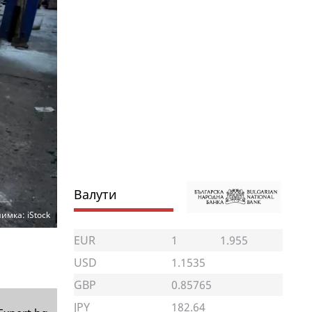
Валути
имка: iStock
EUR
1
1.955
USD
1.1535
GBP
0.85765
JPY
182.64