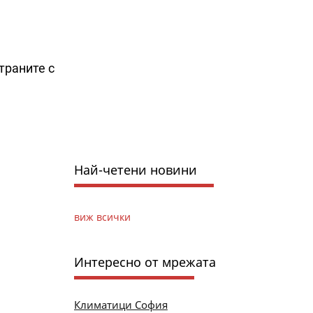
траните с
Най-четени новини
виж всички
Интересно от мрежата
Климатици София