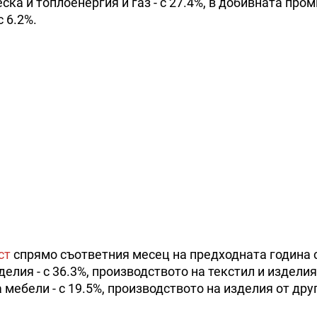
ка и топлоенергия и газ - с 27.4%, в добивната про
 6.2%.
ст
спрямо съответния месец на предходната година 
лия - с 36.3%, производството на текстил и изделия
а мебели - с 19.5%, производството на изделия от дру