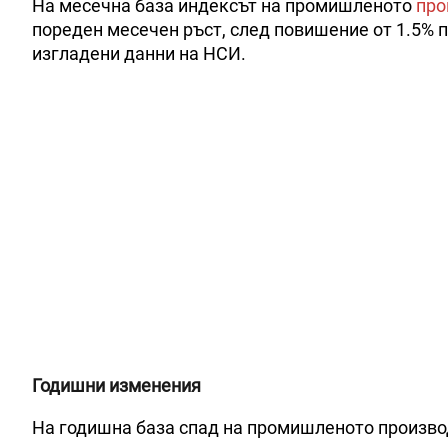
На месечна база индексът на промишленото
про
пореден месечен ръст, след повишение от 1.5% 
изгладени данни на НСИ.
Годишни изменения
На годишна база спад на промишленото производ