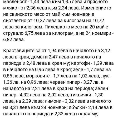
масленост - 1,43 лева към 1,35 лева и прясното
мляко - от 2,36 лева към 2,34 лева. Изменението
на свинското месо от май към ноември е
съответно от 10,27 лева за килограм на 10,72
лева за килограм. Пилешкото месо на 20 май е
струвало 6,75 лева за килограм, а на 24 ноември -
6,82 лева.
Краставиците са от 1,94 лева в началото на 3,12
лева в края; домати 2,47 лева в началото на
периода и 2,48 лева в края му; картофи - 1,39 лева
в началото на 0,96 лева в края; зеле - 1,7 лева на
0,85 лева; морковите - 1,7 лева на 1,02 лева; лук -
1,36 лв. на 0,96 лева; червен пипер - 3,27 лв. в
началото на 2,21 лева в края на периода; зелен
пипер - 4,32 лева на 2,02 лева; тиквички - 1,30
лева, на 2,39 лева; лимони - 3,02 лева в началото
на 3,31 лева към 24 ноември; ябълки - 2,14 лева в
началото на периода и 2,33 лева в края му;