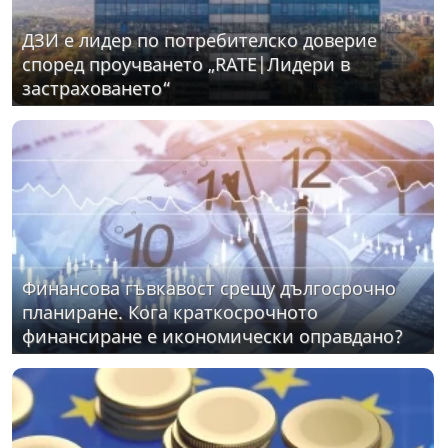
ДЗИ е лидер по потребителско доверие
според проучването „RATE|Лидери в
застраховането“
Финансова гъвкавост срещу дългосрочно
планиране. Кога краткосрочното
финансиране е икономически оправдано?