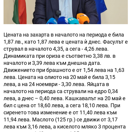
Цената на захарта в началото на периода е била
1,87 лв., като 1,87 лева е цената ѝ днес. Фасулът е
струвал в началото 4,35, а сега - 4,26 лева.
Динамиката при ориза е съответно 3,38 лв. в
началото и 3,39 лева към днешна дата.
Движението при брашното е от 1,54 лева на 1,63
лева. Цената на олиото на 20 май е била 3,15
лева, а на 24 ноември - 3,30 лева. Яйцата в
началото на периода са стрували на едро 0,34
лева, а днес – 0,40 лева. Кашкавалът на 20 май е
бил с цена от 18,60 лева, а сега 18,10 лева. При
сиренето това изменение е от 11,40 лева към
11,94 лева. Маслото (125 гр.) се движи от 3,17
лева към 3,16 лева, а киселото мляко 3 процента