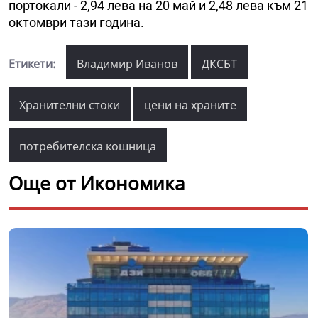
портокали - 2,94 лева на 20 май и 2,48 лева към 21
октомври тази година.
Етикети:
Владимир Иванов
ДКСБТ
Хранителни стоки
цени на храните
потребителска кошница
Още от Икономика