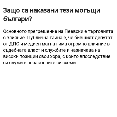
Защо са наказани тези могъщи
българи?
Основното прегрешение на Пеевски е търговията
с влияние. Публична тайна е, че бившият депутат
от ДПС и медиен магнат има огромно влияние в
съдебната власт и службите и назначава на
високи позиции свои хора, с които впоследствие
си служи в незаконните си схеми.