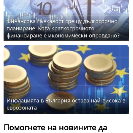
Финансова гъвкавост срещу дългосрочно
планиране. Кога краткосрочното
финансиране е икономически оправдано?
Инфлацията в България остава най-висока в
еврозоната
Помогнете на новините да