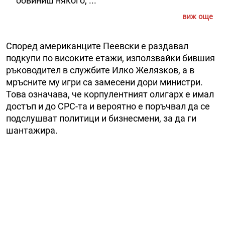
обвиниш някого, ...
виж още
Според американците Пеевски е раздавал
подкупи по високите етажи, използвайки бившия
ръководител в службите Илко Желязков, а в
мръсните му игри са замесени дори министри.
Това означава, че корпулентният олигарх е имал
достъп и до СРС-та и вероятно е поръчвал да се
подслушват политици и бизнесмени, за да ги
шантажира.