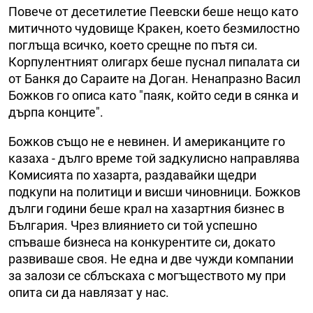
Повече от десетилетие Пеевски беше нещо като
митичното чудовище Кракен, което безмилостно
поглъща всичко, което срещне по пътя си.
Корпулентният олигарх беше пуснал пипалата си
от Банкя до Сараите на Доган. Ненапразно Васил
Божков го описа като "паяк, който седи в сянка и
дърпа конците".
Божков също не е невинен. И американците го
казаха - дълго време той задкулисно направлява
Комисията по хазарта, раздавайки щедри
подкупи на политици и висши чиновници. Божков
дълги години беше крал на хазартния бизнес в
България. Чрез влиянието си той успешно
спъваше бизнеса на конкурентите си, докато
развиваше своя. Не една и две чужди компании
за залози се сблъскаха с могъществото му при
опита си да навлязат у нас.