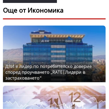
Още от Икономика
ДЗИ е лидер по потребителско доверие
според проучването „RATE|Лидери в
застраховането“