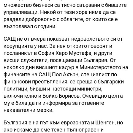
множество бизнеси са тясно свързани с бившите
управляващи. Никой от тези хора няма да се
раздели доброволно с облагите, от които се е
възползвал с години.
САЩ не от вчера показват недоволството си от
корупцията у нас. За нея открито говорят и
посланикът в София Херо Мустафа, и други
висши служители, посещаващи България. От
няколко дни висшият кадър в Министерството на
финансите на САЩ Пол Ахърн, специалист по
финансови престъпления, се среща с български
политици, бивши и настоящи министри,
включително и Бойко Борисов. Очевидно целта
му е била да ги информира за готвените
наказателни мерки.
България е на път към еврозоната и Шенген, но
ако искаме да сме техен пълноправен и