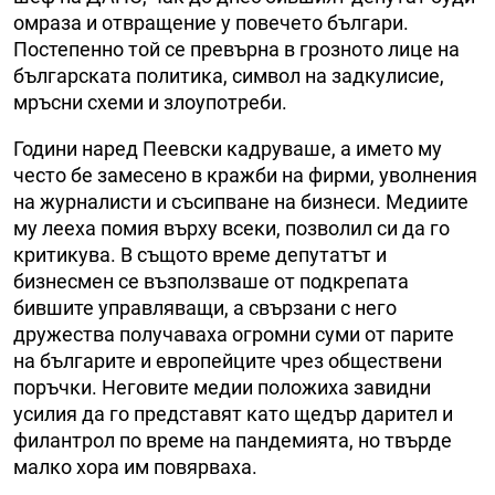
омраза и отвращение у повечето българи.
Постепенно той се превърна в грозното лице на
българската политика, символ на задкулисие,
мръсни схеми и злоупотреби.
Години наред Пеевски кадруваше, а името му
често бе замесено в кражби на фирми, уволнения
на журналисти и съсипване на бизнеси. Медиите
му лееха помия върху всеки, позволил си да го
критикува. В същото време депутатът и
бизнесмен се възползваше от подкрепата
бившите управляващи, а свързани с него
дружества получаваха огромни суми от парите
на българите и европейците чрез обществени
поръчки. Неговите медии положиха завидни
усилия да го представят като щедър дарител и
филантрол по време на пандемията, но твърде
малко хора им повярваха.