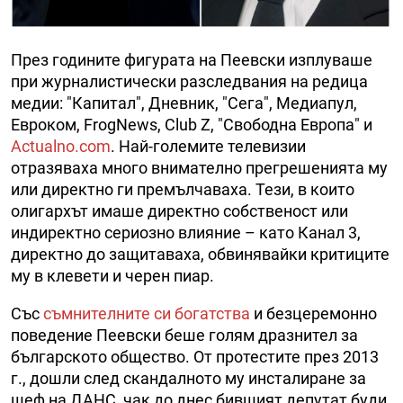
През годините фигурата на Пеевски изплуваше
при журналистически разследвания на редица
медии: "Капитал", Дневник, "Сега", Медиапул,
Евроком, FrogNews, Club Z, "Свободна Европа" и
Actualno.com
. Най-големите телевизии
отразяваха много внимателно прегрешенията му
или директно ги премълчаваха. Тези, в които
олигархът имаше директно собственост или
индиректно сериозно влияние – като Канал 3,
директно до защитаваха, обвинявайки критиците
му в клевети и черен пиар.
Със
съмнителните си богатства
и безцеремонно
поведение Пеевски беше голям дразнител за
българското общество. От протестите през 2013
г., дошли след скандалното му инсталиране за
шеф на ДАНС, чак до днес бившият депутат буди