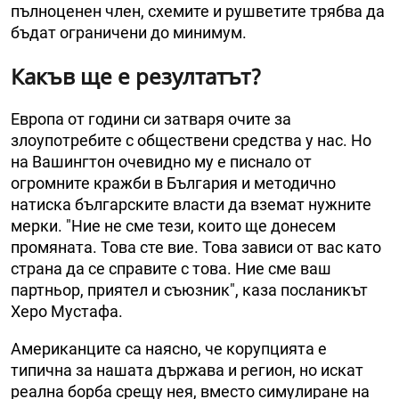
пълноценен член, схемите и рушветите трябва да
бъдат ограничени до минимум.
Какъв ще е резултатът?
Европа от години си затваря очите за
злоупотребите с обществени средства у нас. Но
на Вашингтон очевидно му е писнало от
огромните кражби в България и методично
натиска българските власти да вземат нужните
мерки. "Ние не сме тези, които ще донесем
промяната. Това сте вие. Това зависи от вас като
страна да се справите с това. Ние сме ваш
партньор, приятел и съюзник", каза посланикът
Херо Мустафа.
Американците са наясно, че корупцията е
типична за нашата държава и регион, но искат
реална борба срещу нея, вместо симулиране на