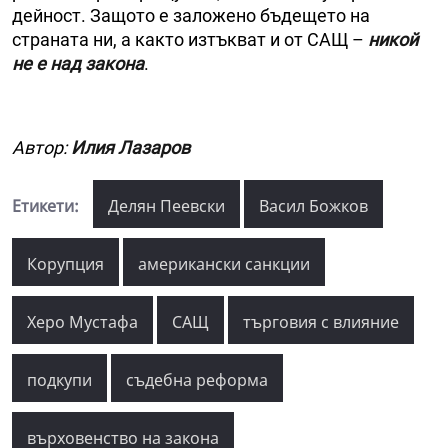
дейност. Защото е заложено бъдещето на
страната ни, а както изтъкват и от САЩ –
никой
не е над закона
.
Автор:
Илия Лазаров
Етикети:
Делян Пеевски
Васил Божков
Корупция
американски санкции
Херо Мустафа
САЩ
търговия с влияние
подкупи
съдебна реформа
върховенство на закона