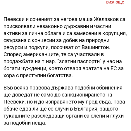
виж още
Пеевски и соченият за негова маша Желязков са
присвоявали незаконно държавни и частни
активи за лична облага и са замесени в корупция,
свързана с концесии за добив на природни
ресурси и подкупи, посочват от Вашингтон.
Според американците, те са участвали в
продажбата на т.нар. "златни паспорти" у нас на
богати чужденци, което отваря вратата на ЕС за
хора с престъпни богатства.
Във всяка правова държава подобни обвинения
ще доведат не само до санкционирането на
Пеевски, но и до изправянето му пред съда. Това
обаче едва ли ще се случи в България, защото
тукашните разследващи органи са слепи и глухи
за подобни неща.