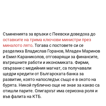
Съмненията за връзки с Пеевски доведоха до
оставките на трима ключови министри през
миналото лято
. Тогава с постовете си се
разделиха Владислав Горанов, Младен Маринов
и Емил Караниколов, отговарящи за финансите,
вътрешните работи и икономиката. Фирми,
свързани с медийния магнат, са получавали
щедри кредити от Българската банка за
развитие, която напоследък също е в окото на
бурята. Никой публично още не знае за какво са
отишли парите. Олигархът има сериозна роля и
във фалита на КТБ.