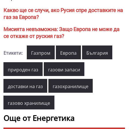
Какво ще се случи, ако Русия спре доставките на
газ за Европа?
Мисията невъзможна: Защо Европа не може да
се откаже от руския газ?
Етикети:
Газпром
Европа
България
природен газ
газови запаси
доставки на газ
газохранилище
газово хранилище
Още от Енергетика