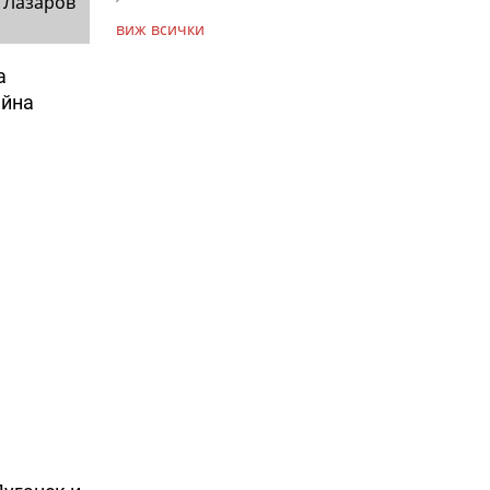
 Лазаров
виж всички
а
айна