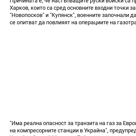
Причината е, че настъпващите руски войски са 
Харков, които са сред основните входни точки за
"Новопосков" и "Купянск", военните започнали д
се опитват да повлияят на операциите на газотр
"Има реална опасност за транзита на газ за Евр
на компресорните станции в Украйна", предупре