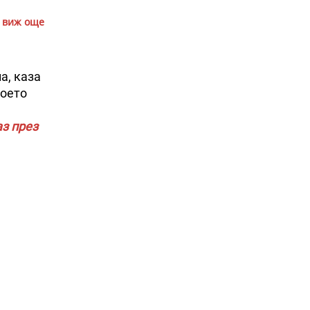
виж още
а, каза
което
аз през