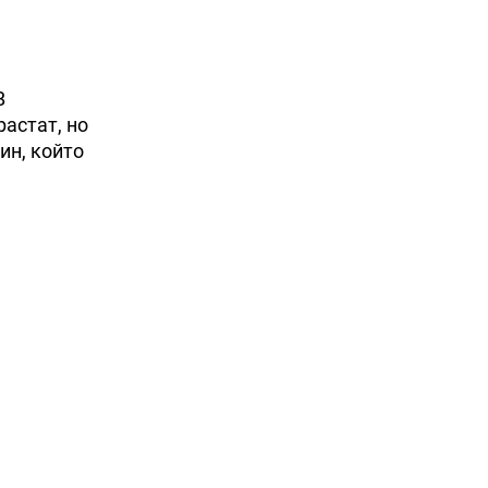
В
растат, но
ин, който