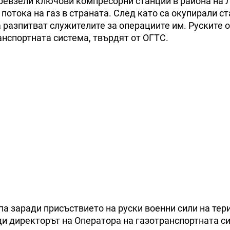
превзели ключови компресорни станции в района на 
 потока на газ в страната. След като са окупирали с
а разпитват служителите за операциите им. Руските 
анспортната система, твърдят от ОГТС.
опа заради присъствието на руски военни сили на тер
ди директорът на Оператора на газотранспортната с