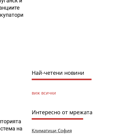
Луганск и
танциите
окупатори
Най-четени новини
виж всички
Интересно от мрежата
иторията
истема на
Климатици София