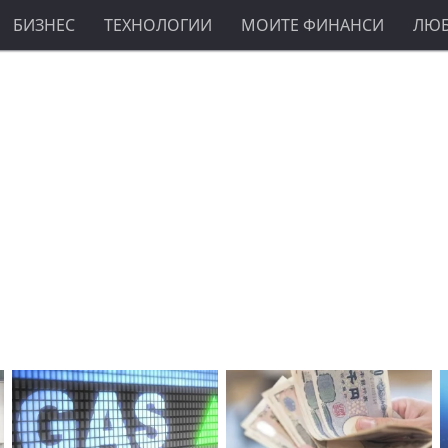
БИЗНЕС
ТЕХНОЛОГИИ
МОИТЕ ФИНАНСИ
ЛЮ