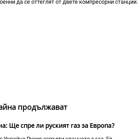
оенни да се оттеглят от двете компресорни станции.
райна продължават
а: Ще спре ли руският газ за Европа?
 Украйна Русия завърти кранчето с газ, Ев...