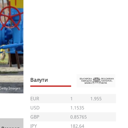
Валути
Getty Images
EUR
1
1.955
USD
1.1535
GBP
0.85765
JPY
182.64