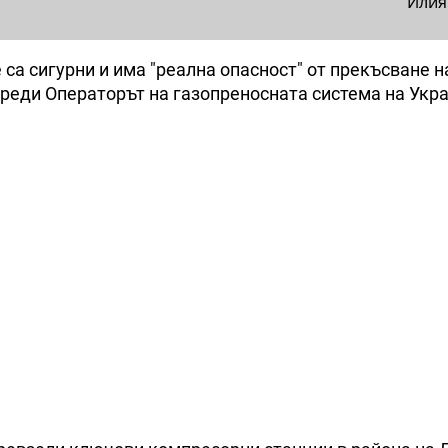
Илия
 са сигурни и има "реална опасност" от прекъсване н
преди Операторът на газопреносната система на Укр