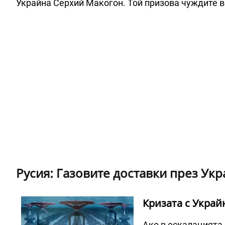
Украйна Серхий Макогон. Той призова чуждите в
Русия: Газовите доставки през Ук
Кризата с Украйн
Ако в ескалацията с