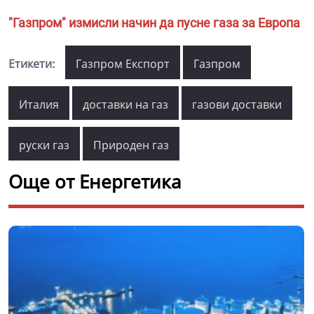
"Газпром" измисли начин да пусне газа за Европа
Етикети:
Газпром Експорт
Газпром
Италия
доставки на газ
газови доставки
руски газ
Природен газ
Още от Енергетика