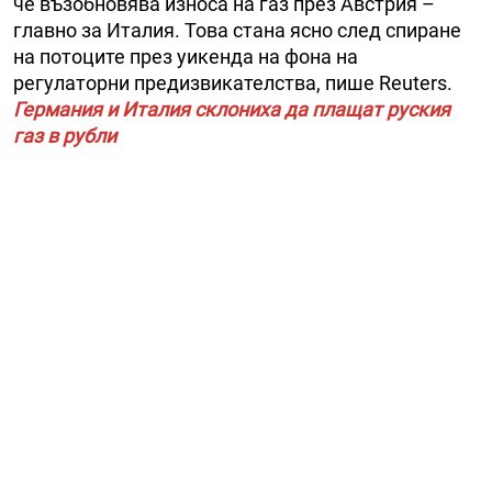
че възобновява износа на газ през Австрия –
главно за Италия. Това стана ясно след спиране
на потоците през уикенда на фона на
регулаторни предизвикателства, пише Reuters.
Германия и Италия склониха да плащат руския
газ в рубли