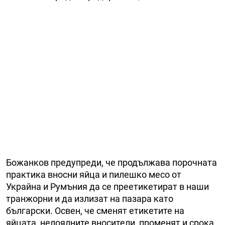
Божанков предупреди, че продължава порочната
практика вносни яйца и пилешко месо от
Украйна и Румъния да се преетикетират в наши
транжорни и да излизат на пазара като
български. Освен, че сменят етикетите на
яйцата, нелоялните вносители, променят и срока