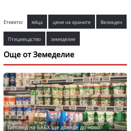
Етикети:
яйца
цени на храните
Великден
Птицевъдство
земеделие
Още от Земеделие
Заповед на БАБХ ще доведе до ново