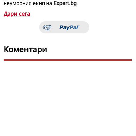
неуморния екип на
Expert.bg
.
Дари сега
Коментари