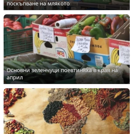
поскъпване на млякото
Основни зеленчуци поевтиняха в края на
април