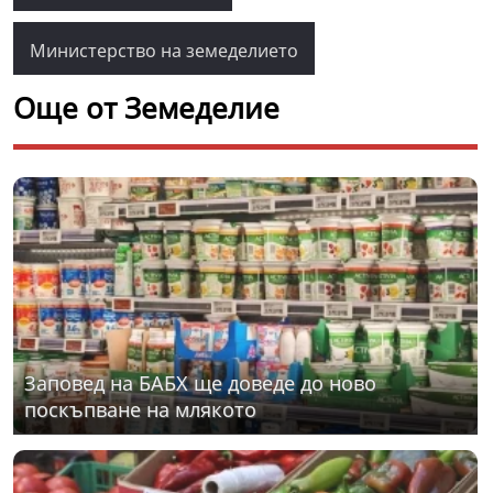
Министерство на земеделието
Още от Земеделие
Заповед на БАБХ ще доведе до ново
поскъпване на млякото