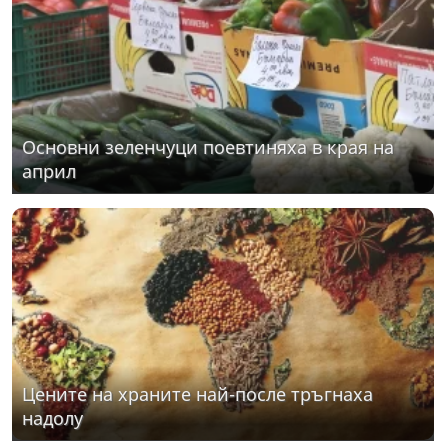
Основни зеленчуци поевтиняха в края на
април
Цените на храните най-после тръгнаха
надолу