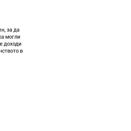
н, за да
ха могли
те доходи
нството в