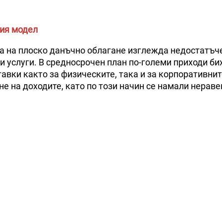
ния модел
а на плоско данъчно облагане изглежда недостатъче
и услуги. В средносрочен план по-големи приходи би
тавки както за физическите, така и за корпоративни
е на доходите, като по този начин се намали нераве