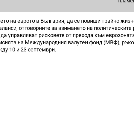
Пламе
ето на еврото в България, да се повиши трайно жиз
аланси, отговорните за взимането на политическите
 да управляват рисковете от прехода към еврозоната
мисията на Международния валутен фонд (МВФ), рък
ду 10 и 23 септември.