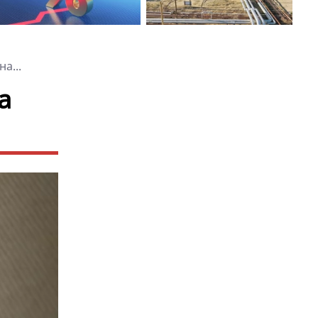
а...
а