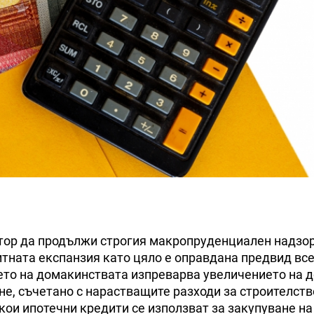
ор да продължи строгия макропруденциален надзор,
итната експанзия като цяло е оправдана предвид вс
ето на домакинствата изпреварва увеличението на д
е, съчетано с нарастващите разходи за строителств
кои ипотечни кредити се използват за закупуване на