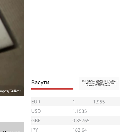
Валути
ages/Guliver
EUR
1
1.955
USD
1.1535
GBP
0.85765
JPY
182.64