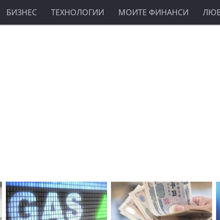
БИЗНЕС
ТЕХНОЛОГИИ
МОИТЕ ФИНАНСИ
ЛЮ