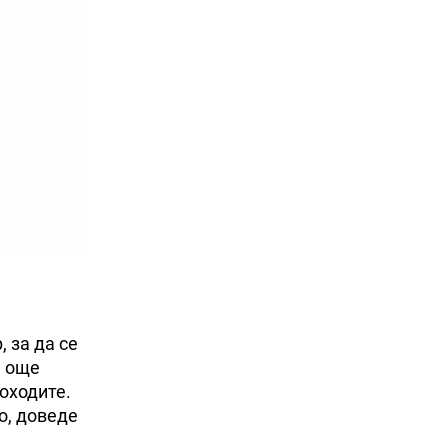
 за да се
е още
оходите.
о, доведе