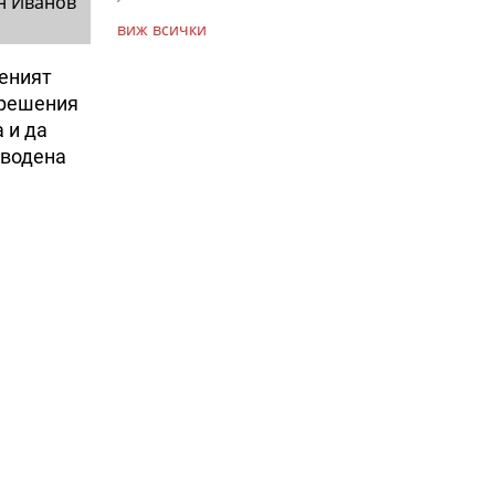
н Иванов
виж всички
неният
 решения
 и да
оводена