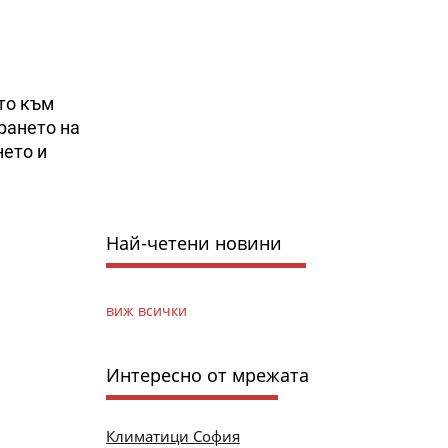
то към
рането на
нето и
Най-четени новини
виж всички
Интересно от мрежата
Климатици София