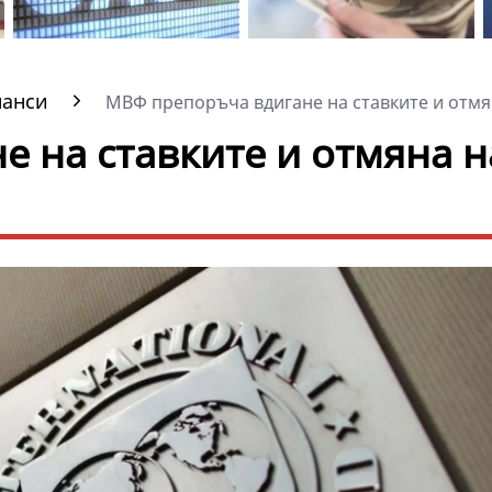
нанси
МВФ препоръча вдигане на ставките и отмян
 на ставките и отмяна н