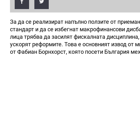
За да се реализират напълно ползите от приеман
стандарт и да се избегнат макрофинансови дисб
лица трябва да засилят фискалната дисциплина,
ускорят реформите. Това е основният извод от 
от Фабиан Борнхорст, която посети България меж