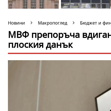
Новини
Макропоглед
Бюджет и фи
МВФ препоръча вдигане
плоския данък