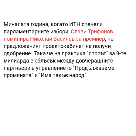
Миналата година, когато ИТН спечели
парламентарните избори,
Слави Трифонов
номинира Николай Василев за премиер
, но
предложеният проектокабинет не получи
одобрение. Така че на практика "спорът" за 9-те
милиарда е сблъсък между довчерашните
партньори в управлението "Продължаваме
промяната" и "Има такъв народ".