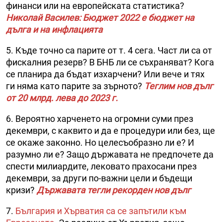
финанси или на европейската статистика?
Николай Василев: Бюджет 2022 е бюджет на
дълга и на инфлацията
5. Къде точно са парите от т. 4 сега. Част ли са от
фискалния резерв? В БНБ ли се съхраняват? Кога
се планира да бъдат изхарчени? Или вече и тях
ги няма като парите за зърното?
Теглим нов дълг
от 20 млрд. лева до 2023 г.
6. Вероятно харченето на огромни суми през
декември, с каквито и да е процедури или без, ще
се окаже законно. Но целесъобразно ли е? И
разумно ли е? Защо държавата не предпочете да
спести милиардите, лековато прахосани през
декември, за други по-важни цели и бъдещи
кризи?
Държавата тегли рекорден нов дълг
7.
България и Хърватия са се запътили към