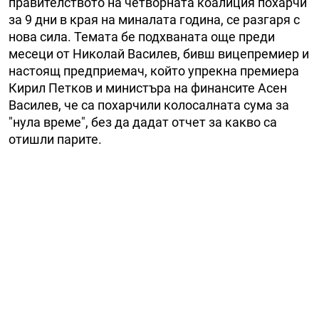
правителството на четворната коалиция похарчи
за 9 дни в края на миналата година, се разгаря с
нова сила. Темата бе подхваната още преди
месеци от Николай Василев, бивш вицепремиер и
настоящ предприемач, който упрекна премиера
Кирил Петков и министъра на финансите Асен
Василев, че са похарчили колосалната сума за
"нула време", без да дадат отчет за какво са
отишли парите.