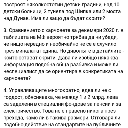
построят няколкостотин детски градини, над 10
детски болници, 2 тунела под Шипка или 2 моста
над Дунав. Има ли защо да бъдат скрити?
3. Сравнението с харчовете за декември 2020 г. в
таблицата на МФ вероятно трябва да ни убеди,
че нищо нередно и необичайно не се е случило
през миналата година. Но дяволът е в детайлите -
които остават скрити. Дава ли изобщо някаква
информация подобна обща разбивка и може ли
неспециалист да се ориентира в конкретиката на
харчовете?
4. Управляващите многократно, едва ли не с
гордост, обясняваха, че между 1 и 2 млрд. лева
са заделени в специални фондове за пенсии и за
електричество. Това не е правено никога през
прехода, камо ли в такива размери. Отговаря ли
подобно действие на стандартите на публичните