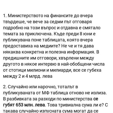
1. Министерството на финансите до вчера
твърдеше, че вече за седми път отговаря
подробно на този въпрос и отдавна е смятало
темата за приключена. Къде преди 8 юни е
публикувана поне таблицата, която вчера
предоставиха на медиите? Не че и тя дава
някаква конкретна и полезна информация. В
предишните им отговори, хвърлени между
другото в някое интервю в най-обобщени числа
от стотици милиони и милиарди, все се губеха
между 2 и 4 млрд. лева
2. Случайно или нарочно, тоталът в
публикуваната от МФ таблица отново не излиза.
В разбивката за разходи по министерства
се
губят 653 млн. лева
. Това тривиална сума ли е? С
такава случайно изпусната сума могат да се