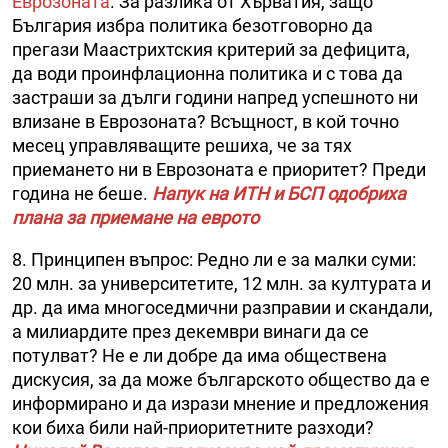
Еврозоната
. За разлика от Хърватия, защо
България избра политика безотговорно да
прегази Маастрихтския критерий за дефицита,
да води проинфлационна политика и с това да
застраши за дълги години напред успешното ни
влизане в Еврозоната? Всъщност, в кой точно
месец управляващите решиха, че за тях
приемането ни в Еврозоната е приоритет? Преди
година не беше.
Напук на ИТН и БСП одобриха
плана за приемане на еврото
8. Принципен въпрос: Редно ли е за малки суми:
20 млн. за университетите, 12 млн. за културата и
др. да има многоседмични разправии и скандали,
а милиардите през декември винаги да се
потулват? Не е ли добре да има обществена
дискусия, за да може българското общество да е
информирано и да изрази мнение и предложения
кои биха били най-приоритетните разходи?