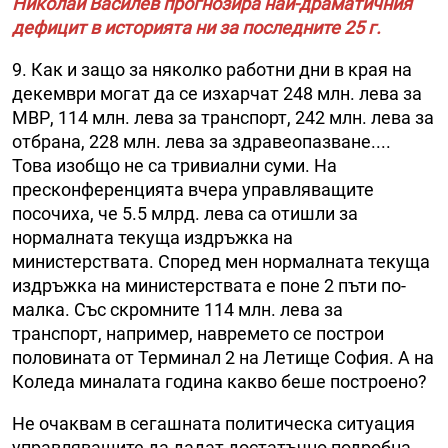
Николай Василев прогнозира най-драматичния
дефицит в историята ни за последните 25 г.
9. Как и защо за няколко работни дни в края на
декември могат да се изхарчат 248 млн. лева за
МВР, 114 млн. лева за транспорт, 242 млн. лева за
отбрана, 228 млн. лева за здравеопазване....
Това изобщо не са тривиални суми. На
пресконференцията вчера управляващите
посочиха, че 5.5 млрд. лева са отишли за
нормалната текуща издръжка на
министерствата. Според мен нормалната текуща
издръжка на министерствата е поне 2 пъти по-
малка. Със скромните 114 млн. лева за
транспорт, например, навремето се построи
половината от Терминал 2 на Летище София. А на
Коледа миналата година какво беше построено?
Не очаквам в сегашната политическа ситуация
управляващите да дадат достатъчно подробна